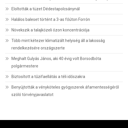
Eloltották a tüzet Dédestapolcsánynál
Halálos baleset történt a 3-as főúton Forrón
Növekszik a talajközeli ózon koncentrációja
Több mint kétezer klimatizált helyiség áll a lakosság
rendelkezésére országszerte
Meghalt Gulyás János, aki 40 évig volt Borsodbóta
polgármestere
Biztosított a tűzifaellátás a téli időszakra
Benyújtották a vényköteles gyógyszerek áfamentességéről
szóló törvényjavaslatot