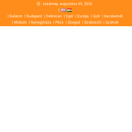
Skip
vasárnap, augusztus 09, 2026
to
Balaton
Budapest
Debrecen
Eger
Európa
Győr
Kecskemét
content
Miskolc
Nyíregyháza
Pécs
Szeged
Szoboszló
Szolnok