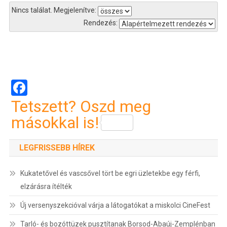
Nincs találat.
Megjelenítve:
Rendezés:
Bejegyzés
navigáció
Facebook
Tetszett? Oszd meg
másokkal is!
LEGFRISSEBB HÍREK
Kukatetővel és vascsővel tört be egri üzletekbe egy férfi,
elzárásra ítélték
Új versenyszekcióval várja a látogatókat a miskolci CineFest
Tarló- és bozóttüzek pusztítanak Borsod-Abaúj-Zemplénban