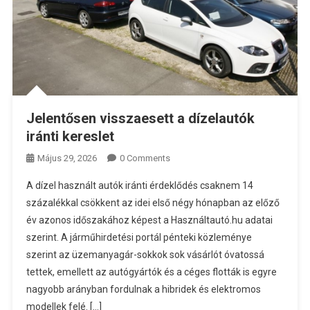
Jelentősen visszaesett a dízelautók
iránti kereslet
Május 29, 2026
0 Comments
A dízel használt autók iránti érdeklődés csaknem 14
százalékkal csökkent az idei első négy hónapban az előző
év azonos időszakához képest a Használtautó.hu adatai
szerint. A járműhirdetési portál pénteki közleménye
szerint az üzemanyagár-sokkok sok vásárlót óvatossá
tettek, emellett az autógyártók és a céges flották is egyre
nagyobb arányban fordulnak a hibridek és elektromos
modellek felé. […]