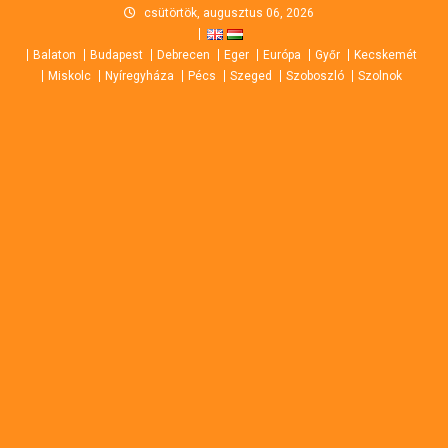
Skip
csütörtök, augusztus 06, 2026
to
Balaton
Budapest
Debrecen
Eger
Európa
Győr
Kecskemét
content
Miskolc
Nyíregyháza
Pécs
Szeged
Szoboszló
Szolnok