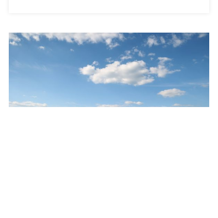
Alatt
Magyarországon
Bejegyzéshez
Az átlagosnál gyengébb év várható a
mezőgazdaságban az idén
A
Július 28, 2026
Szóljon Hozzá
Az