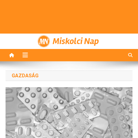
Miskolci Nap
GAZDASÁG