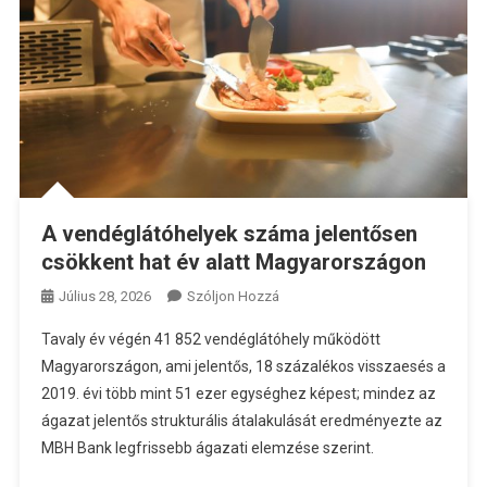
A vendéglátóhelyek száma jelentősen
csökkent hat év alatt Magyarországon
A
Július 28, 2026
Szóljon Hozzá
A
Tavaly év végén 41 852 vendéglátóhely működött
Vendéglátóhelyek
Magyarországon, ami jelentős, 18 százalékos visszaesés a
Száma
2019. évi több mint 51 ezer egységhez képest; mindez az
Jelentősen
ágazat jelentős strukturális átalakulását eredményezte az
Csökkent
Hat
MBH Bank legfrissebb ágazati elemzése szerint.
Év