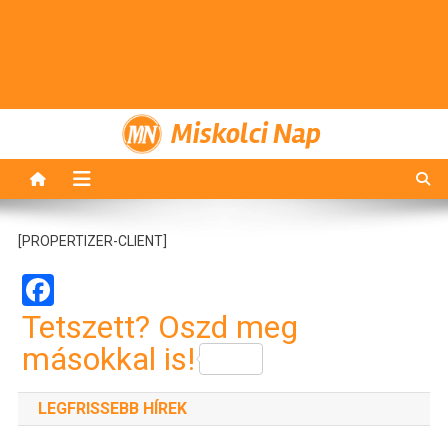
Miskolci Nap
[PROPERTIZER-CLIENT]
Facebook
Tetszett? Oszd meg
másokkal is!
LEGFRISSEBB HÍREK