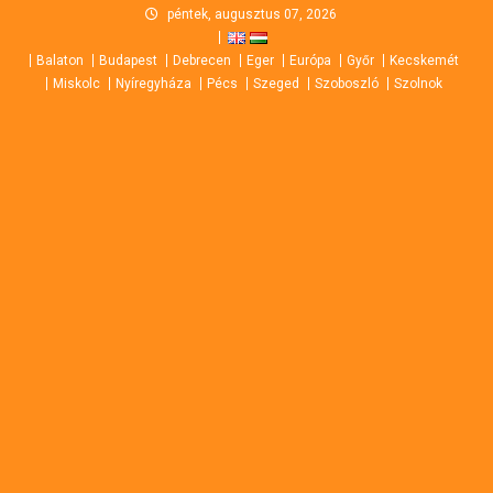
Skip
péntek, augusztus 07, 2026
to
Balaton
Budapest
Debrecen
Eger
Európa
Győr
Kecskemét
content
Miskolc
Nyíregyháza
Pécs
Szeged
Szoboszló
Szolnok