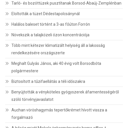
Tarló- és bozóttüzek pusztítanak Borsod-Abaúj-Zemplénban
Eloltották a tüzet Dédestapolcsánynál
Halálos baleset történt a 3-as főúton Forrón
Növekszik a talajközeli ózon koncentrációja
Több mint kétezer klimatizált helyiség áll a lakosság
rendelkezésére országszerte
Meghalt Gulyás János, aki 40 évig volt Borsodbóta
polgármestere
Biztosított a tűzifaellátás a téli időszakra
Benyújtották a vényköteles gyógyszerek áfamentességéről
szóló törvényjavaslatot
Auchan vöröshagymás tepertőkrémet hívott vissza a
forgalmazó