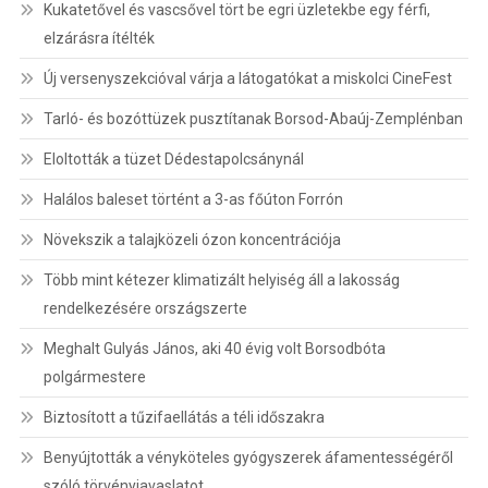
Kukatetővel és vascsővel tört be egri üzletekbe egy férfi,
elzárásra ítélték
Új versenyszekcióval várja a látogatókat a miskolci CineFest
Tarló- és bozóttüzek pusztítanak Borsod-Abaúj-Zemplénban
Eloltották a tüzet Dédestapolcsánynál
Halálos baleset történt a 3-as főúton Forrón
Növekszik a talajközeli ózon koncentrációja
Több mint kétezer klimatizált helyiség áll a lakosság
rendelkezésére országszerte
Meghalt Gulyás János, aki 40 évig volt Borsodbóta
polgármestere
Biztosított a tűzifaellátás a téli időszakra
Benyújtották a vényköteles gyógyszerek áfamentességéről
szóló törvényjavaslatot