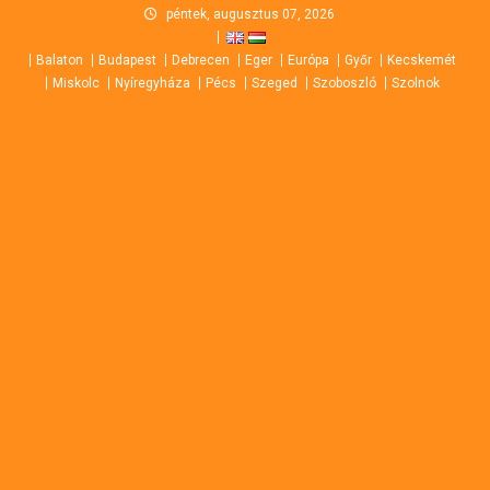
Skip
péntek, augusztus 07, 2026
to
Balaton
Budapest
Debrecen
Eger
Európa
Győr
Kecskemét
content
Miskolc
Nyíregyháza
Pécs
Szeged
Szoboszló
Szolnok