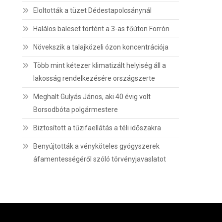
Eloltották a tüzet Dédestapolcsánynál
Halálos baleset történt a 3-as főúton Forrón
Növekszik a talajközeli ózon koncentrációja
Több mint kétezer klimatizált helyiség áll a
lakosság rendelkezésére országszerte
Meghalt Gulyás János, aki 40 évig volt
Borsodbóta polgármestere
Biztosított a tűzifaellátás a téli időszakra
Benyújtották a vényköteles gyógyszerek
áfamentességéről szóló törvényjavaslatot