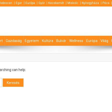
Debrecen
Eger
Európa
Győr
Kecskemét
Miskolc
Nyíregyháza
Pécs
rt
Gazdaság
Egyetem
Kultúra
Bulvár
Wellness
Európa
Világ
arching can help.