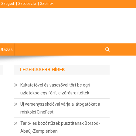
Szeged
Szoboszló
Szolnok
Utazás
LEGFRISSEBB HÍREK
Kukatetővel és vascsővel tört be egri
üzletekbe egy férfi, elzárásra ítélték
Új versenyszekcióval várja a látogatókat a
miskolci CineFest
Tarló- és bozóttüzek pusztítanak Borsod-
Abaúj-Zemplénban