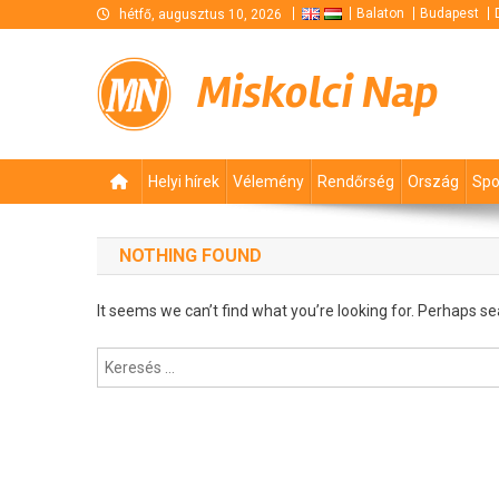
Skip
Balaton
Budapest
hétfő, augusztus 10, 2026
to
content
Miskolci Nap
Helyi hírek
Vélemény
Rendőrség
Ország
Spo
NOTHING FOUND
It seems we can’t find what you’re looking for. Perhaps se
Keresés: