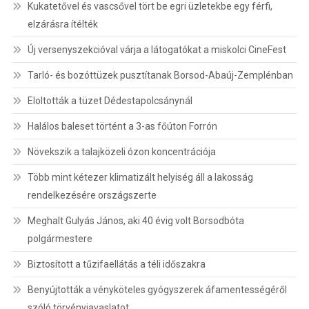
Kukatetővel és vascsővel tört be egri üzletekbe egy férfi,
elzárásra ítélték
Új versenyszekcióval várja a látogatókat a miskolci CineFest
Tarló- és bozóttüzek pusztítanak Borsod-Abaúj-Zemplénban
Eloltották a tüzet Dédestapolcsánynál
Halálos baleset történt a 3-as főúton Forrón
Növekszik a talajközeli ózon koncentrációja
Több mint kétezer klimatizált helyiség áll a lakosság
rendelkezésére országszerte
Meghalt Gulyás János, aki 40 évig volt Borsodbóta
polgármestere
Biztosított a tűzifaellátás a téli időszakra
Benyújtották a vényköteles gyógyszerek áfamentességéről
szóló törvényjavaslatot