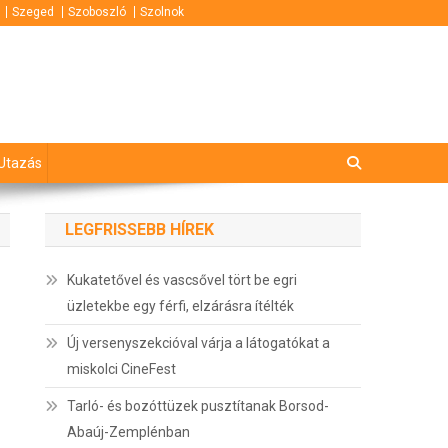
Szeged
Szoboszló
Szolnok
Utazás
LEGFRISSEBB HÍREK
Kukatetővel és vascsővel tört be egri
üzletekbe egy férfi, elzárásra ítélték
Új versenyszekcióval várja a látogatókat a
miskolci CineFest
Tarló- és bozóttüzek pusztítanak Borsod-
Abaúj-Zemplénban