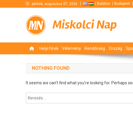
Skip
Balaton
Budapest
péntek, augusztus 07, 2026
to
content
Miskolci Nap
Helyi hírek
Vélemény
Rendőrség
Ország
Spo
NOTHING FOUND
It seems we can’t find what you’re looking for. Perhaps se
Keresés: