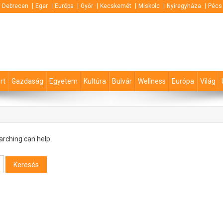
Debrecen
Eger
Európa
Győr
Kecskemét
Miskolc
Nyíregyháza
Pécs
rt
Gazdaság
Egyetem
Kultúra
Bulvár
Wellness
Európa
Világ
arching can help.