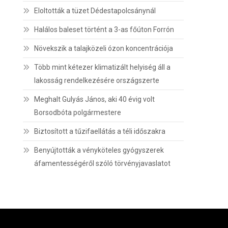
Eloltották a tüzet Dédestapolcsánynál
Halálos baleset történt a 3-as főúton Forrón
Növekszik a talajközeli ózon koncentrációja
Több mint kétezer klimatizált helyiség áll a
lakosság rendelkezésére országszerte
Meghalt Gulyás János, aki 40 évig volt
Borsodbóta polgármestere
Biztosított a tűzifaellátás a téli időszakra
Benyújtották a vényköteles gyógyszerek
áfamentességéről szóló törvényjavaslatot