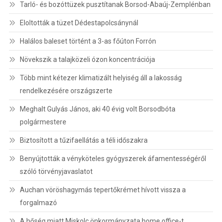
Tarló- és bozóttüzek pusztítanak Borsod-Abaúj-Zemplénban
Eloltották a tüzet Dédestapolcsánynál
Halálos baleset történt a 3-as főúton Forrón
Növekszik a talajközeli ózon koncentrációja
Több mint kétezer klimatizált helyiség áll a lakosság
rendelkezésére országszerte
Meghalt Gulyás János, aki 40 évig volt Borsodbóta
polgármestere
Biztosított a tűzifaellátás a téli időszakra
Benyújtották a vényköteles gyógyszerek áfamentességéről
szóló törvényjavaslatot
Auchan vöröshagymás tepertőkrémet hívott vissza a
forgalmazó
A hőség miatt Miskolc önkormányzata home office-t,