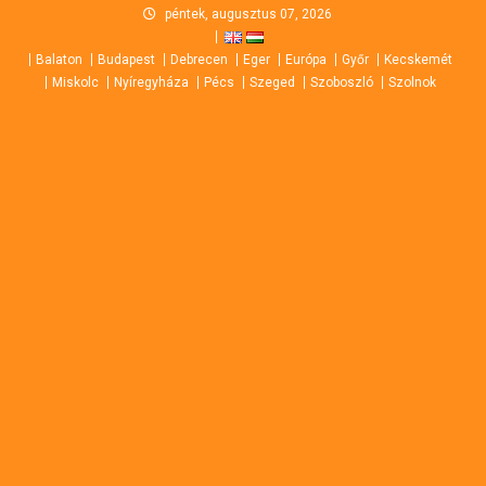
Skip
péntek, augusztus 07, 2026
to
Balaton
Budapest
Debrecen
Eger
Európa
Győr
Kecskemét
content
Miskolc
Nyíregyháza
Pécs
Szeged
Szoboszló
Szolnok