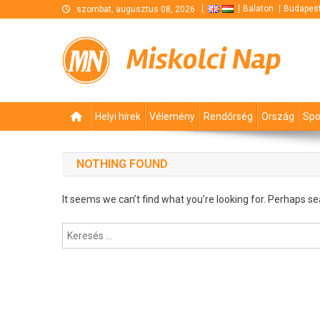
Skip
Balaton
Budapes
szombat, augusztus 08, 2026
to
content
Miskolci Nap
Helyi hírek
Vélemény
Rendőrség
Ország
Spo
NOTHING FOUND
It seems we can’t find what you’re looking for. Perhaps se
Keresés: