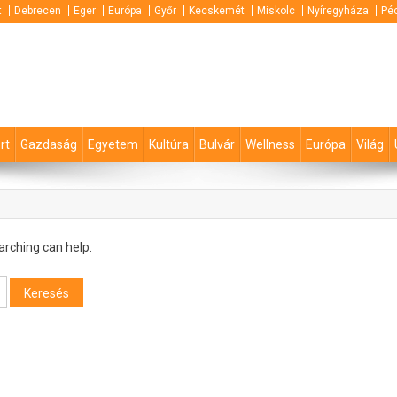
t
Debrecen
Eger
Európa
Győr
Kecskemét
Miskolc
Nyíregyháza
Pé
rt
Gazdaság
Egyetem
Kultúra
Bulvár
Wellness
Európa
Világ
arching can help.