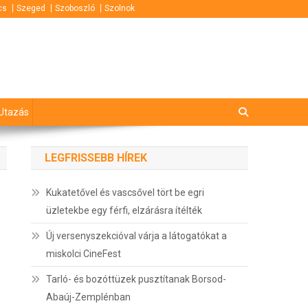
cs
Szeged
Szoboszló
Szolnok
Utazás
LEGFRISSEBB HÍREK
Kukatetővel és vascsővel tört be egri
üzletekbe egy férfi, elzárásra ítélték
Új versenyszekcióval várja a látogatókat a
miskolci CineFest
Tarló- és bozóttüzek pusztítanak Borsod-
Abaúj-Zemplénban