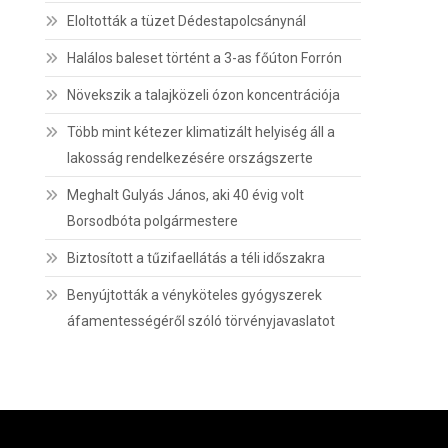
Eloltották a tüzet Dédestapolcsánynál
Halálos baleset történt a 3-as főúton Forrón
Növekszik a talajközeli ózon koncentrációja
Több mint kétezer klimatizált helyiség áll a
lakosság rendelkezésére országszerte
Meghalt Gulyás János, aki 40 évig volt
Borsodbóta polgármestere
Biztosított a tűzifaellátás a téli időszakra
Benyújtották a vényköteles gyógyszerek
áfamentességéről szóló törvényjavaslatot