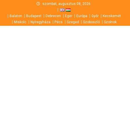
Skip
szombat, augusztus 08, 2026
to
Balaton
Budapest
Debrecen
Eger
Európa
Győr
Kecskemét
content
Miskolc
Nyíregyháza
Pécs
Szeged
Szoboszló
Szolnok