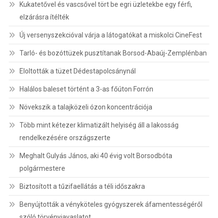
Kukatetővel és vascsővel tört be egri üzletekbe egy férfi,
elzárásra ítélték
Új versenyszekcióval várja a látogatókat a miskolci CineFest
Tarló- és bozóttüzek pusztítanak Borsod-Abaúj-Zemplénban
Eloltották a tüzet Dédestapolcsánynál
Halálos baleset történt a 3-as főúton Forrón
Növekszik a talajközeli ózon koncentrációja
Több mint kétezer klimatizált helyiség áll a lakosság
rendelkezésére országszerte
Meghalt Gulyás János, aki 40 évig volt Borsodbóta
polgármestere
Biztosított a tűzifaellátás a téli időszakra
Benyújtották a vényköteles gyógyszerek áfamentességéről
szóló törvényjavaslatot