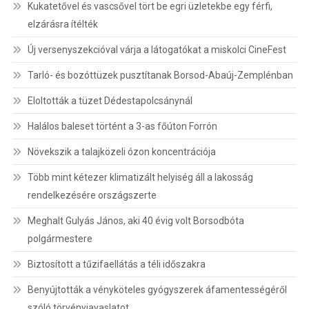
Kukatetővel és vascsővel tört be egri üzletekbe egy férfi,
elzárásra ítélték
Új versenyszekcióval várja a látogatókat a miskolci CineFest
Tarló- és bozóttüzek pusztítanak Borsod-Abaúj-Zemplénban
Eloltották a tüzet Dédestapolcsánynál
Halálos baleset történt a 3-as főúton Forrón
Növekszik a talajközeli ózon koncentrációja
Több mint kétezer klimatizált helyiség áll a lakosság
rendelkezésére országszerte
Meghalt Gulyás János, aki 40 évig volt Borsodbóta
polgármestere
Biztosított a tűzifaellátás a téli időszakra
Benyújtották a vényköteles gyógyszerek áfamentességéről
szóló törvényjavaslatot