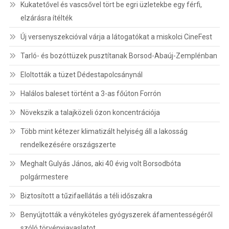
Kukatetővel és vascsővel tört be egri üzletekbe egy férfi,
elzárásra ítélték
Új versenyszekcióval várja a látogatókat a miskolci CineFest
Tarló- és bozóttüzek pusztítanak Borsod-Abaúj-Zemplénban
Eloltották a tüzet Dédestapolcsánynál
Halálos baleset történt a 3-as főúton Forrón
Növekszik a talajközeli ózon koncentrációja
Több mint kétezer klimatizált helyiség áll a lakosság
rendelkezésére országszerte
Meghalt Gulyás János, aki 40 évig volt Borsodbóta
polgármestere
Biztosított a tűzifaellátás a téli időszakra
Benyújtották a vényköteles gyógyszerek áfamentességéről
szóló törvényjavaslatot