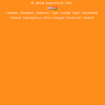
Skip
péntek, augusztus 07, 2026
to
Balaton
Budapest
Debrecen
Eger
Európa
Győr
Kecskemét
content
Miskolc
Nyíregyháza
Pécs
Szeged
Szoboszló
Szolnok