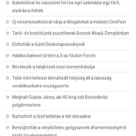
Kukatetővel és vascsővel tört be egri üzletekbe egy férfi,
elzárásra ítélték
Új versenyszekcióval várja a látogatókat a miskolci CineFest
Tarló- és bozóttüzek pusztítanak Borsod-Abaúj-Zemplénban
Eloltották a tüzet Dédestapolcsánynál
Halálos baleset történt a 3-as főúton Forrón
Növekszik a talajközeli ózon koncentrációja
Több mint kétezer klimatizált helyiség áll a lakosság
rendelkezésére országszerte
Meghalt Gulyás János, aki 40 évig volt Borsodbóta
polgármestere
Biztosított a tűzifaellátás a téli időszakra
Benyújtották a vényköteles gyógyszerek áfamentességéről
szóló törvényjavaslatot