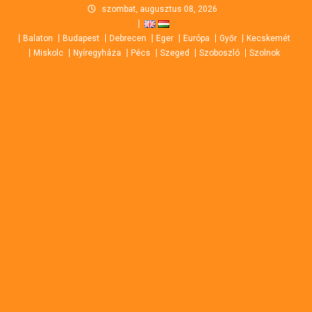
Skip
szombat, augusztus 08, 2026
to
Balaton
Budapest
Debrecen
Eger
Európa
Győr
Kecskemét
content
Miskolc
Nyíregyháza
Pécs
Szeged
Szoboszló
Szolnok