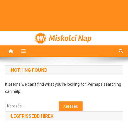
Miskolci Nap
NOTHING FOUND
It seems we can’t find what you’re looking for. Perhaps searching
can help.
Keresés:
LEGFRISSEBB HÍREK