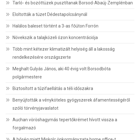
Tarló- és bozóttüzek pusztítanak Borsod-Abaúj-Zemplénban
Eloltották a tüzet Dédestapolcsánynál
Halálos baleset történt a 3-as főúton Forrón
Növekszik a talajközeli ózon koncentrációja
Több mint kétezer klimatizált helyiség áll a lakosság
rendelkezésére országszerte
Meghalt Gulyás János, aki 40 évig volt Borsodbóta
polgármestere
Biztosított a tűzifaellátás a téli időszakra
Benyújtották a vényköteles gyógyszerek áfamentességéről
szóló törvényjavaslatot
Auchan vöröshagymás tepertőkrémet hívott vissza a
forgalmazó
A hőség miatt Miskolc önkormányzata home office-t,