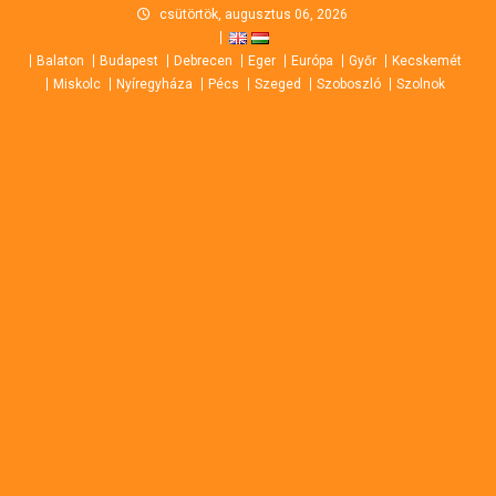
Skip
csütörtök, augusztus 06, 2026
to
Balaton
Budapest
Debrecen
Eger
Európa
Győr
Kecskemét
content
Miskolc
Nyíregyháza
Pécs
Szeged
Szoboszló
Szolnok