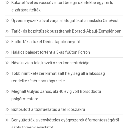
Kukatetővel és vascsővel tört be egri üzletekbe egy férfi,
elzárásra ítélték
Új versenyszekcióval várja a látogatókat a miskolci CineFest
Tarló- és bozóttüzek pusztítanak Borsod-Abaúj-Zemplénban
Eloltották a tüzet Dédestapolcsánynál
Halálos baleset történt a 3-as főúton Forrón
Növekszik a talajközeli ózon koncentrációja
Több mint kétezer klimatizált helyiség áll a lakosság
rendelkezésére országszerte
Meghalt Gulyás János, aki 40 évig volt Borsodbóta
polgármestere
Biztosított a tűzifaellátás a téli időszakra
Benyújtották a vényköteles gyógyszerek áfamentességéről
szóló törvényjavaslatot