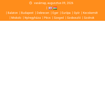
Skip
vasárnap, augusztus 09, 2026
to
Balaton
Budapest
Debrecen
Eger
Európa
Győr
Kecskemét
content
Miskolc
Nyíregyháza
Pécs
Szeged
Szoboszló
Szolnok