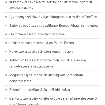
Kukatetővel és vascsővel tört be egri üzletekbe egy férfi,
elzárásra ítélték
Új versenyszekcióval várja a látogatókat a miskolci CineFest
Tarló- és bozóttüzek pusztítanak Borsod-Abaúj-Zemplénban
Eloltották a tüzet Dédestapolcsánynál
Halálos baleset történt a 3-as főúton Forrón
Növekszik a talajközeli ózon koncentrációja
Több mint kétezer klimatizált helyiség áll a lakosság
rendelkezésére országszerte
Meghalt Gulyás János, aki 40 évig volt Borsodbóta
polgármestere
Biztosított a tűzifaellátás a téli időszakra
Benyújtották a vényköteles gyógyszerek áfamentességéről
szóló törvényjavaslatot