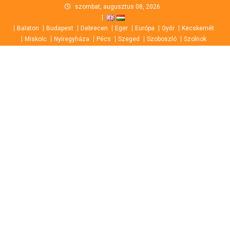
Skip
szombat, augusztus 08, 2026
to
Balaton
Budapest
Debrecen
Eger
Európa
Győr
Kecskemét
content
Miskolc
Nyíregyháza
Pécs
Szeged
Szoboszló
Szolnok