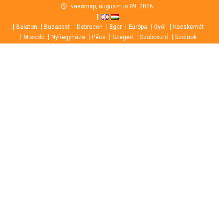
Skip
vasárnap, augusztus 09, 2026
to
Balaton
Budapest
Debrecen
Eger
Európa
Győr
Kecskemét
content
Miskolc
Nyíregyháza
Pécs
Szeged
Szoboszló
Szolnok