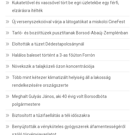
Kukatetővel és vascsővel tört be egri üzletekbe egy férfi,
elzárásra ítélték
Új versenyszekcióval várja a látogatókat a miskolci CineFest
Tarló- és bozóttüzek pusztítanak Borsod-Abaúj-Zemplénban
Eloltották a tüzet Dédestapolcsánynál
Halálos baleset történt a 3-as főúton Forrón
Növekszik a talajközeli ózon koncentrációja
Több mint kétezer klimatizált helyiség áll a lakosság
rendelkezésére országszerte
Meghalt Gulyás János, aki 40 évig volt Borsodbóta
polgármestere
Biztosított a tűzifaellátás a téli időszakra
Benyújtották a vényköteles gyógyszerek áfamentességéről
szóló törvényjavaslatot