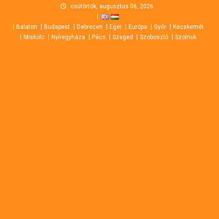
Skip
csütörtök, augusztus 06, 2026
to
Balaton
Budapest
Debrecen
Eger
Európa
Győr
Kecskemét
content
Miskolc
Nyíregyháza
Pécs
Szeged
Szoboszló
Szolnok