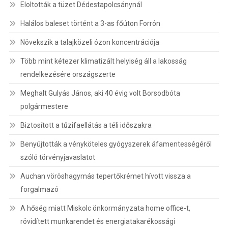
Eloltották a tüzet Dédestapolcsánynál
Halálos baleset történt a 3-as főúton Forrón
Növekszik a talajközeli ózon koncentrációja
Több mint kétezer klimatizált helyiség áll a lakosság
rendelkezésére országszerte
Meghalt Gulyás János, aki 40 évig volt Borsodbóta
polgármestere
Biztosított a tűzifaellátás a téli időszakra
Benyújtották a vényköteles gyógyszerek áfamentességéről
szóló törvényjavaslatot
Auchan vöröshagymás tepertőkrémet hívott vissza a
forgalmazó
A hőség miatt Miskolc önkormányzata home office-t,
rövidített munkarendet és energiatakarékossági