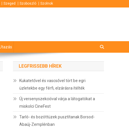
Szeged
Szoboszló
Szolnok
Utazás
LEGFRISSEBB HÍREK
Kukatetővel és vascsővel tört be egri
üzletekbe egy férfi, elzárásra ítélték
Új versenyszekcióval várja a látogatókat a
miskolci CineFest
Tarló- és bozóttüzek pusztítanak Borsod-
Abaúj-Zemplénban