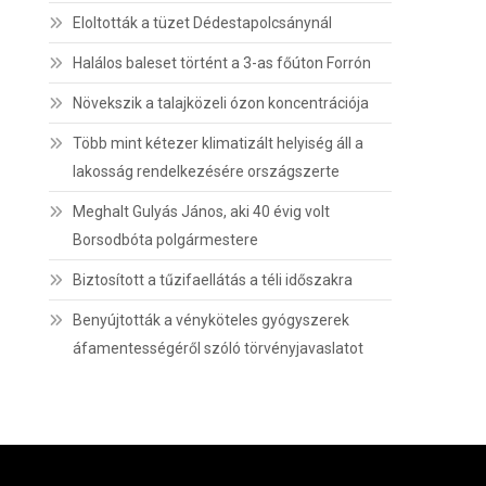
Eloltották a tüzet Dédestapolcsánynál
Halálos baleset történt a 3-as főúton Forrón
Növekszik a talajközeli ózon koncentrációja
Több mint kétezer klimatizált helyiség áll a
lakosság rendelkezésére országszerte
Meghalt Gulyás János, aki 40 évig volt
Borsodbóta polgármestere
Biztosított a tűzifaellátás a téli időszakra
Benyújtották a vényköteles gyógyszerek
áfamentességéről szóló törvényjavaslatot