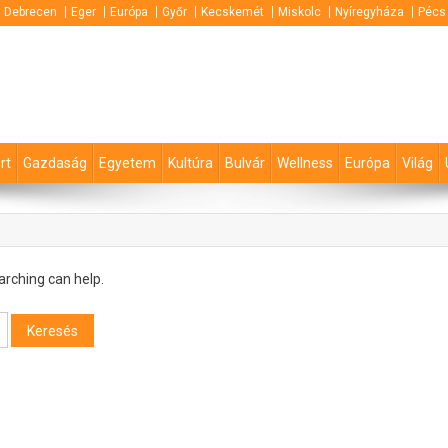
Debrecen
Eger
Európa
Győr
Kecskemét
Miskolc
Nyíregyháza
Pécs
rt
Gazdaság
Egyetem
Kultúra
Bulvár
Wellness
Európa
Világ
arching can help.