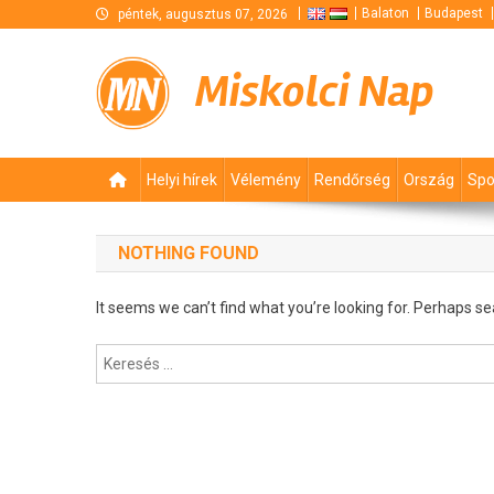
Skip
Balaton
Budapest
péntek, augusztus 07, 2026
to
content
Miskolci Nap
Helyi hírek
Vélemény
Rendőrség
Ország
Spo
NOTHING FOUND
It seems we can’t find what you’re looking for. Perhaps se
Keresés: