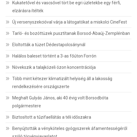
Kukatetővel és vascsővel tört be egri üzletekbe egy férfi,
elzárásra ítélték
Új versenyszekcióval várja a látogatókat a miskolci CineFest
Tarló- és bozóttüzek pusztítanak Borsod-Abaúj-Zemplénban
Eloltották a tüzet Dédestapolcsánynál
Halálos baleset történt a 3-as főúton Forrón
Növekszik a talajközeli ózon koncentrációja
Több mint kétezer klimatizált helyiség áll a lakosság
rendelkezésére országszerte
Meghalt Gulyás János, aki 40 évig volt Borsodbóta
polgármestere
Biztosított a tűzifaellátás a téli időszakra
Benyújtották a vényköteles gyógyszerek áfamentességéről
szóló törvényjavaslatot