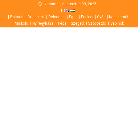
Skip
vasárnap, augusztus 09, 2026
to
Balaton
Budapest
Debrecen
Eger
Európa
Győr
Kecskemét
content
Miskolc
Nyíregyháza
Pécs
Szeged
Szoboszló
Szolnok