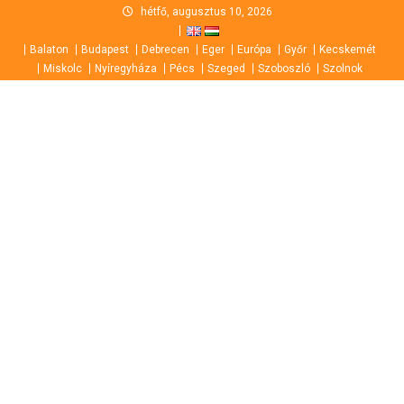
Skip
hétfő, augusztus 10, 2026
to
Balaton
Budapest
Debrecen
Eger
Európa
Győr
Kecskemét
content
Miskolc
Nyíregyháza
Pécs
Szeged
Szoboszló
Szolnok