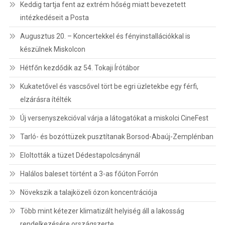
Keddig tartja fent az extrém hőség miatt bevezetett
intézkedéseit a Posta
Augusztus 20. – Koncertekkel és fényinstallációkkal is
készülnek Miskolcon
Hétfőn kezdődik az 54. Tokaji Írótábor
Kukatetővel és vascsővel tört be egri üzletekbe egy férfi,
elzárásra ítélték
Új versenyszekcióval várja a látogatókat a miskolci CineFest
Tarló- és bozóttüzek pusztítanak Borsod-Abaúj-Zemplénban
Eloltották a tüzet Dédestapolcsánynál
Halálos baleset történt a 3-as főúton Forrón
Növekszik a talajközeli ózon koncentrációja
Több mint kétezer klimatizált helyiség áll a lakosság
rendelkezésére országszerte