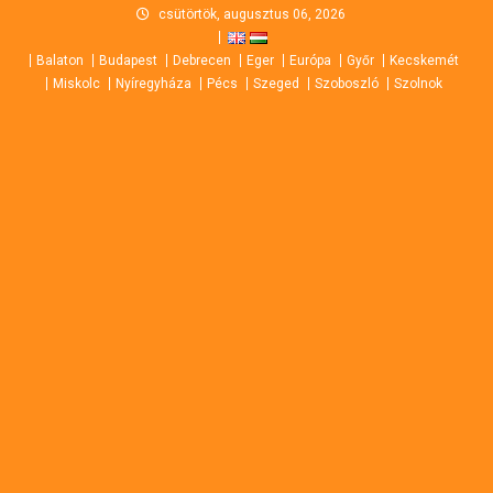
Skip
csütörtök, augusztus 06, 2026
to
Balaton
Budapest
Debrecen
Eger
Európa
Győr
Kecskemét
content
Miskolc
Nyíregyháza
Pécs
Szeged
Szoboszló
Szolnok