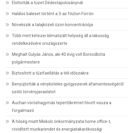
Eloltották a tüzet Dédestapolcsánynál
Halálos baleset történt a 3-as főúton Forrón
Növekszik a talajközeli ózon koncentrációja
Több mint kétezer klimatizált helyiség áll a lakosság
rendelkezésére országszerte
Meghalt Gulyás János, aki 40 évig volt Borsodbóta
polgármestere
Biztosított a tűzifaellátás a téli időszakra
Benyújtották a vényköteles gyógyszerek áfamentességéről
szóló törvényjavaslatot
Auchan vöröshagymás tepertőkrémet hívott vissza a
forgalmazó
A hőség miatt Miskolc önkormányzata home office-t,
rövidített munkarendet és energiatakarékossági