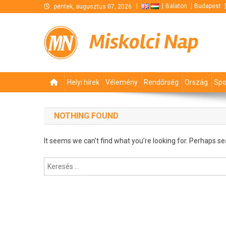
Skip
Balaton
Budapest
péntek, augusztus 07, 2026
to
content
Miskolci Nap
Helyi hírek
Vélemény
Rendőrség
Ország
Spo
NOTHING FOUND
It seems we can’t find what you’re looking for. Perhaps se
Keresés: