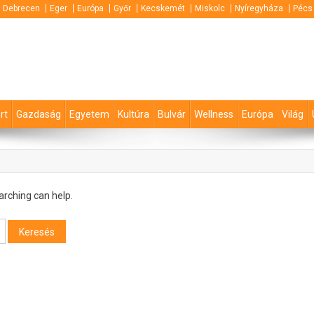
Debrecen
Eger
Európa
Győr
Kecskemét
Miskolc
Nyíregyháza
Pécs
rt
Gazdaság
Egyetem
Kultúra
Bulvár
Wellness
Európa
Világ
arching can help.