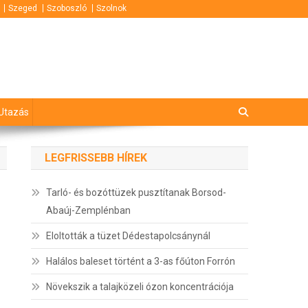
Szeged
Szoboszló
Szolnok
Utazás
LEGFRISSEBB HÍREK
Tarló- és bozóttüzek pusztítanak Borsod-
Abaúj-Zemplénban
Eloltották a tüzet Dédestapolcsánynál
Halálos baleset történt a 3-as főúton Forrón
Növekszik a talajközeli ózon koncentrációja