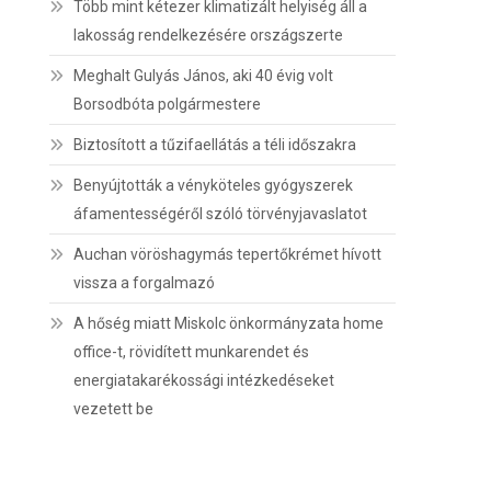
Több mint kétezer klimatizált helyiség áll a
lakosság rendelkezésére országszerte
Meghalt Gulyás János, aki 40 évig volt
Borsodbóta polgármestere
Biztosított a tűzifaellátás a téli időszakra
Benyújtották a vényköteles gyógyszerek
áfamentességéről szóló törvényjavaslatot
Auchan vöröshagymás tepertőkrémet hívott
vissza a forgalmazó
A hőség miatt Miskolc önkormányzata home
office-t, rövidített munkarendet és
energiatakarékossági intézkedéseket
vezetett be