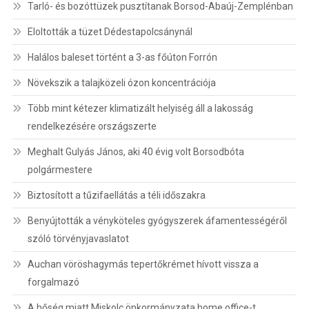
Tarló- és bozóttüzek pusztítanak Borsod-Abaúj-Zemplénban
Eloltották a tüzet Dédestapolcsánynál
Halálos baleset történt a 3-as főúton Forrón
Növekszik a talajközeli ózon koncentrációja
Több mint kétezer klimatizált helyiség áll a lakosság
rendelkezésére országszerte
Meghalt Gulyás János, aki 40 évig volt Borsodbóta
polgármestere
Biztosított a tűzifaellátás a téli időszakra
Benyújtották a vényköteles gyógyszerek áfamentességéről
szóló törvényjavaslatot
Auchan vöröshagymás tepertőkrémet hívott vissza a
forgalmazó
A hőség miatt Miskolc önkormányzata home office-t,