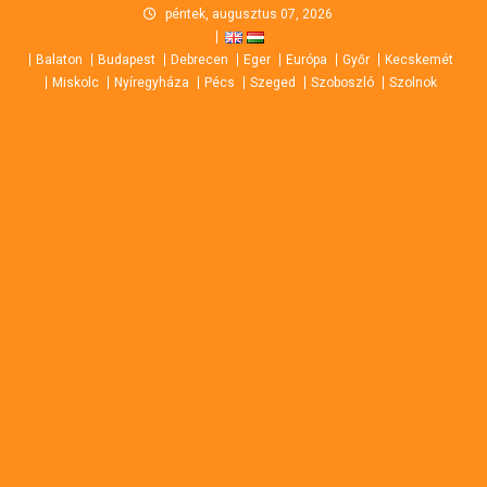
Skip
péntek, augusztus 07, 2026
to
Balaton
Budapest
Debrecen
Eger
Európa
Győr
Kecskemét
content
Miskolc
Nyíregyháza
Pécs
Szeged
Szoboszló
Szolnok