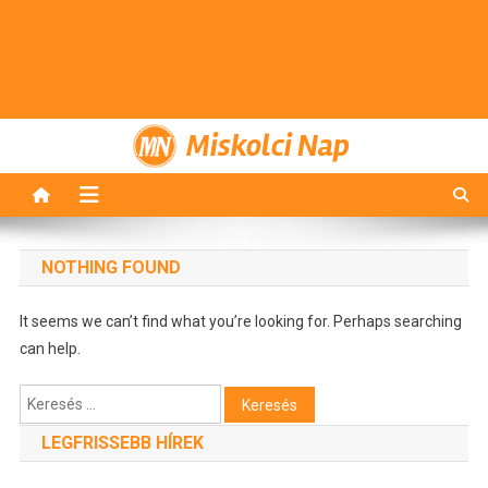
Miskolci Nap
NOTHING FOUND
It seems we can’t find what you’re looking for. Perhaps searching
can help.
Keresés:
LEGFRISSEBB HÍREK