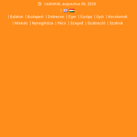
Skip
csütörtök, augusztus 06, 2026
to
Balaton
Budapest
Debrecen
Eger
Európa
Győr
Kecskemét
content
Miskolc
Nyíregyháza
Pécs
Szeged
Szoboszló
Szolnok