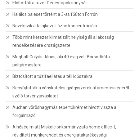
Eloltották a tüzet Dédestapolcsánynál
Halálos baleset történt a 3-as főúton Forrón
Növekszik a talajközeli ózon koncentrációja
Több mint kétezer klimatizált helyiség áll a lakosság
rendelkezésére országszerte
Meghalt Gulyás János, aki 40 évig volt Borsodbóta
polgármestere
Biztosított a tűzifaellátás a téli időszakra
Benyújtották a vényköteles gyógyszerek áfamentességéről
szóló törvényjavaslatot
Auchan vöröshagymás tepertőkrémet hívott vissza a
forgalmazó
A hőség miatt Miskolc önkormányzata home office-t,
rövidített munkarendet és energiatakarékossági