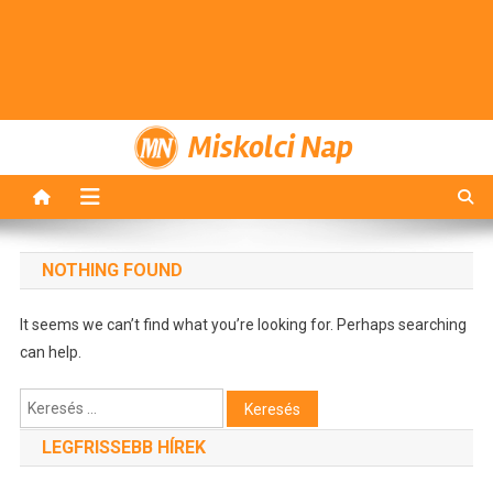
Miskolci Nap
NOTHING FOUND
It seems we can’t find what you’re looking for. Perhaps searching
can help.
Keresés:
LEGFRISSEBB HÍREK