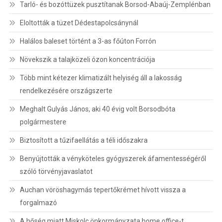
Tarló- és bozóttüzek pusztítanak Borsod-Abaúj-Zemplénban
Eloltották a tüzet Dédestapolcsánynál
Halálos baleset történt a 3-as főúton Forrón
Növekszik a talajközeli ózon koncentrációja
Több mint kétezer klimatizált helyiség áll a lakosság
rendelkezésére országszerte
Meghalt Gulyás János, aki 40 évig volt Borsodbóta
polgármestere
Biztosított a tűzifaellátás a téli időszakra
Benyújtották a vényköteles gyógyszerek áfamentességéről
szóló törvényjavaslatot
Auchan vöröshagymás tepertőkrémet hívott vissza a
forgalmazó
A hőség miatt Miskolc önkormányzata home office-t,