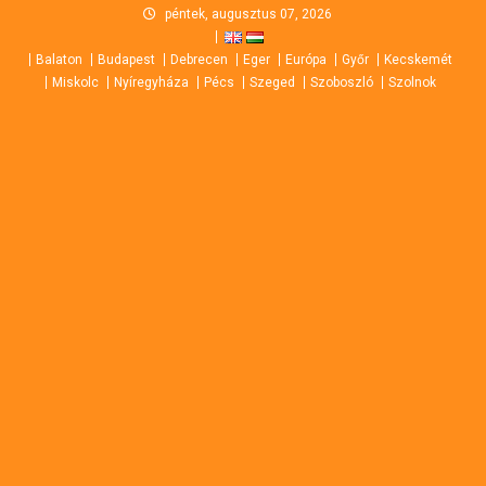
Skip
péntek, augusztus 07, 2026
to
Balaton
Budapest
Debrecen
Eger
Európa
Győr
Kecskemét
content
Miskolc
Nyíregyháza
Pécs
Szeged
Szoboszló
Szolnok