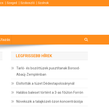
cs
Szeged
Szoboszló
Szolnok
Utazás
LEGFRISSEBB HÍREK
Tarló- és bozóttüzek pusztítanak Borsod-
Abaúj-Zemplénban
Eloltották a tüzet Dédestapolcsánynál
Halálos baleset történt a 3-as főúton Forrón
Növekszik a talajközeli ózon koncentrációja