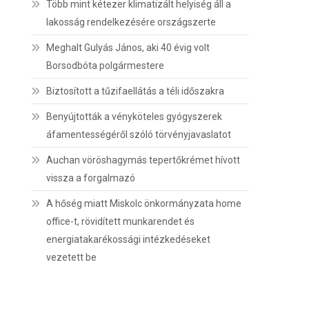
Több mint kétezer klimatizált helyiség áll a
lakosság rendelkezésére országszerte
Meghalt Gulyás János, aki 40 évig volt
Borsodbóta polgármestere
Biztosított a tűzifaellátás a téli időszakra
Benyújtották a vényköteles gyógyszerek
áfamentességéről szóló törvényjavaslatot
Auchan vöröshagymás tepertőkrémet hívott
vissza a forgalmazó
A hőség miatt Miskolc önkormányzata home
office-t, rövidített munkarendet és
energiatakarékossági intézkedéseket
vezetett be