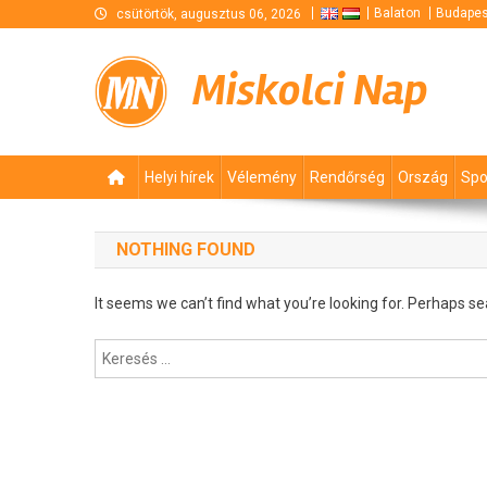
Skip
Balaton
Budapes
csütörtök, augusztus 06, 2026
to
content
Miskolci Nap
Helyi hírek
Vélemény
Rendőrség
Ország
Spo
NOTHING FOUND
It seems we can’t find what you’re looking for. Perhaps se
Keresés: