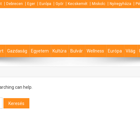
t
Debrecen
Eger
Európa
Győr
Kecskemét
Miskolc
Nyíregyháza
Pé
rt
Gazdaság
Egyetem
Kultúra
Bulvár
Wellness
Európa
Világ
arching can help.