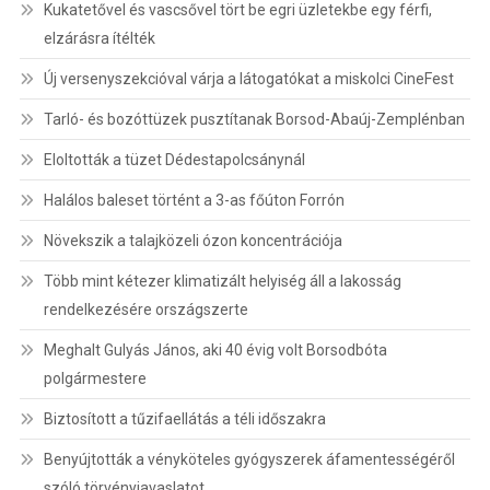
Kukatetővel és vascsővel tört be egri üzletekbe egy férfi,
elzárásra ítélték
Új versenyszekcióval várja a látogatókat a miskolci CineFest
Tarló- és bozóttüzek pusztítanak Borsod-Abaúj-Zemplénban
Eloltották a tüzet Dédestapolcsánynál
Halálos baleset történt a 3-as főúton Forrón
Növekszik a talajközeli ózon koncentrációja
Több mint kétezer klimatizált helyiség áll a lakosság
rendelkezésére országszerte
Meghalt Gulyás János, aki 40 évig volt Borsodbóta
polgármestere
Biztosított a tűzifaellátás a téli időszakra
Benyújtották a vényköteles gyógyszerek áfamentességéről
szóló törvényjavaslatot