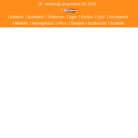
Skip
vasárnap, augusztus 09, 2026
to
Balaton
Budapest
Debrecen
Eger
Európa
Győr
Kecskemét
content
Miskolc
Nyíregyháza
Pécs
Szeged
Szoboszló
Szolnok