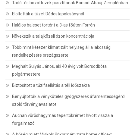
Tarló- és bozóttüzek pusztítanak Borsod-Abaúj-Zemplénban
Eloltották a tüzet Dédestapolcsánynál
Halálos baleset történt a 3-as főúton Forrón
Növekszik a talajközeli ózon koncentrációja
Több mint kétezer klimatizált helyiség áll a lakosság
rendelkezésére országszerte
Meghalt Gulyás János, aki 40 évig volt Borsodbóta
polgármestere
Biztosított a tűzifaellátás a téli időszakra
Benyújtották a vényköteles gyógyszerek áfamentességéről
szóló törvényjavaslatot
Auchan vöröshagymás tepertőkrémet hívott vissza a
forgalmazó
A hőség miatt Miskolc önkormányzata home office-t,