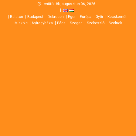
Skip
csütörtök, augusztus 06, 2026
to
Balaton
Budapest
Debrecen
Eger
Európa
Győr
Kecskemét
content
Miskolc
Nyíregyháza
Pécs
Szeged
Szoboszló
Szolnok