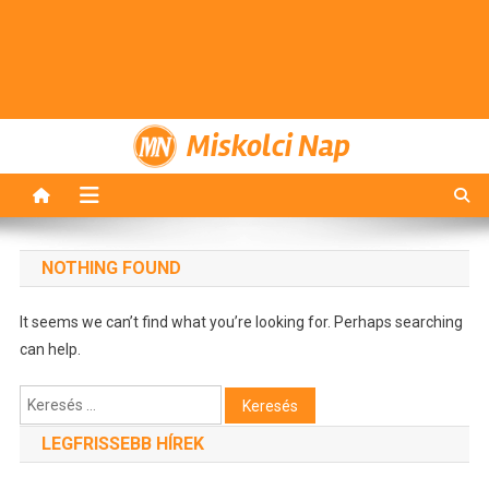
Miskolci Nap
NOTHING FOUND
It seems we can’t find what you’re looking for. Perhaps searching
can help.
Keresés:
LEGFRISSEBB HÍREK