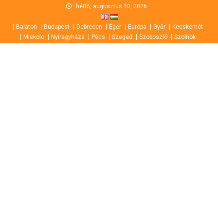
Skip
hétfő, augusztus 10, 2026
to
Balaton
Budapest
Debrecen
Eger
Európa
Győr
Kecskemét
content
Miskolc
Nyíregyháza
Pécs
Szeged
Szoboszló
Szolnok