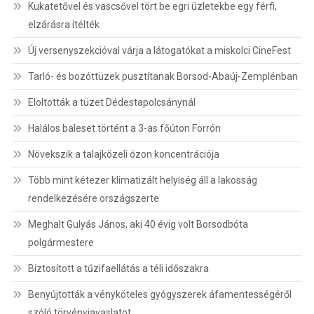
Kukatetővel és vascsővel tört be egri üzletekbe egy férfi,
elzárásra ítélték
Új versenyszekcióval várja a látogatókat a miskolci CineFest
Tarló- és bozóttüzek pusztítanak Borsod-Abaúj-Zemplénban
Eloltották a tüzet Dédestapolcsánynál
Halálos baleset történt a 3-as főúton Forrón
Növekszik a talajközeli ózon koncentrációja
Több mint kétezer klimatizált helyiség áll a lakosság
rendelkezésére országszerte
Meghalt Gulyás János, aki 40 évig volt Borsodbóta
polgármestere
Biztosított a tűzifaellátás a téli időszakra
Benyújtották a vényköteles gyógyszerek áfamentességéről
szóló törvényjavaslatot