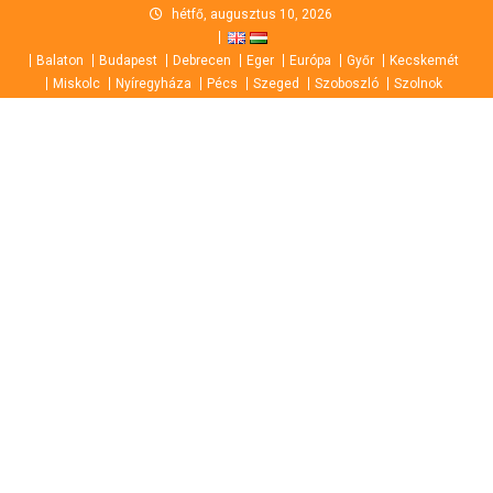
Skip
hétfő, augusztus 10, 2026
to
Balaton
Budapest
Debrecen
Eger
Európa
Győr
Kecskemét
content
Miskolc
Nyíregyháza
Pécs
Szeged
Szoboszló
Szolnok