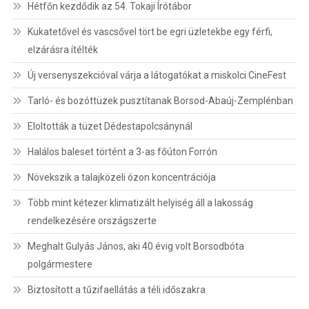
Hétfőn kezdődik az 54. Tokaji Írótábor
Kukatetővel és vascsővel tört be egri üzletekbe egy férfi,
elzárásra ítélték
Új versenyszekcióval várja a látogatókat a miskolci CineFest
Tarló- és bozóttüzek pusztítanak Borsod-Abaúj-Zemplénban
Eloltották a tüzet Dédestapolcsánynál
Halálos baleset történt a 3-as főúton Forrón
Növekszik a talajközeli ózon koncentrációja
Több mint kétezer klimatizált helyiség áll a lakosság
rendelkezésére országszerte
Meghalt Gulyás János, aki 40 évig volt Borsodbóta
polgármestere
Biztosított a tűzifaellátás a téli időszakra