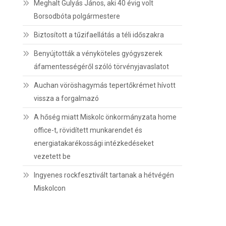
Meghalt Gulyás János, aki 40 évig volt
Borsodbóta polgármestere
Biztosított a tűzifaellátás a téli időszakra
Benyújtották a vényköteles gyógyszerek
áfamentességéről szóló törvényjavaslatot
Auchan vöröshagymás tepertőkrémet hívott
vissza a forgalmazó
A hőség miatt Miskolc önkormányzata home
office-t, rövidített munkarendet és
energiatakarékossági intézkedéseket
vezetett be
Ingyenes rockfesztivált tartanak a hétvégén
Miskolcon