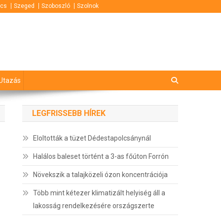
cs
Szeged
Szoboszló
Szolnok
Utazás
LEGFRISSEBB HÍREK
Eloltották a tüzet Dédestapolcsánynál
Halálos baleset történt a 3-as főúton Forrón
Növekszik a talajközeli ózon koncentrációja
Több mint kétezer klimatizált helyiség áll a
lakosság rendelkezésére országszerte