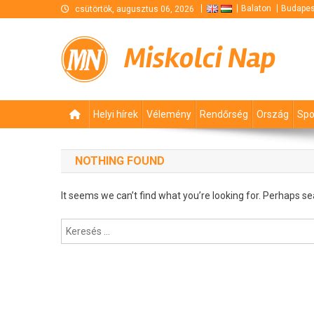
Skip
Balaton
Budapes
csütörtök, augusztus 06, 2026
to
content
Miskolci Nap
Helyi hírek
Vélemény
Rendőrség
Ország
Spo
NOTHING FOUND
It seems we can’t find what you’re looking for. Perhaps se
Keresés: