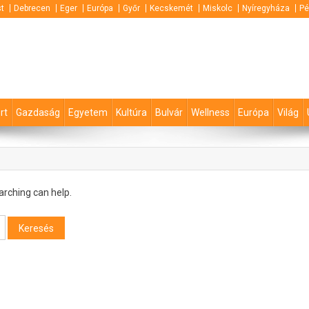
t
Debrecen
Eger
Európa
Győr
Kecskemét
Miskolc
Nyíregyháza
Pé
rt
Gazdaság
Egyetem
Kultúra
Bulvár
Wellness
Európa
Világ
arching can help.