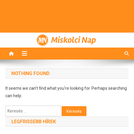
Miskolci Nap
NOTHING FOUND
It seems we can’t find what you’re looking for. Perhaps searching
can help.
Keresés:
LEGFRISSEBB HÍREK