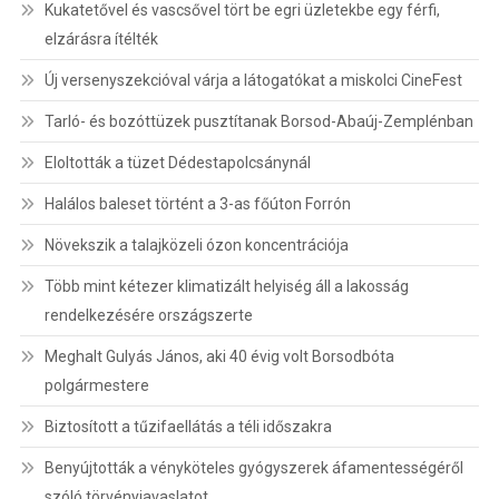
Kukatetővel és vascsővel tört be egri üzletekbe egy férfi,
elzárásra ítélték
Új versenyszekcióval várja a látogatókat a miskolci CineFest
Tarló- és bozóttüzek pusztítanak Borsod-Abaúj-Zemplénban
Eloltották a tüzet Dédestapolcsánynál
Halálos baleset történt a 3-as főúton Forrón
Növekszik a talajközeli ózon koncentrációja
Több mint kétezer klimatizált helyiség áll a lakosság
rendelkezésére országszerte
Meghalt Gulyás János, aki 40 évig volt Borsodbóta
polgármestere
Biztosított a tűzifaellátás a téli időszakra
Benyújtották a vényköteles gyógyszerek áfamentességéről
szóló törvényjavaslatot