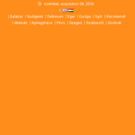
Skip
szombat, augusztus 08, 2026
to
Balaton
Budapest
Debrecen
Eger
Európa
Győr
Kecskemét
content
Miskolc
Nyíregyháza
Pécs
Szeged
Szoboszló
Szolnok