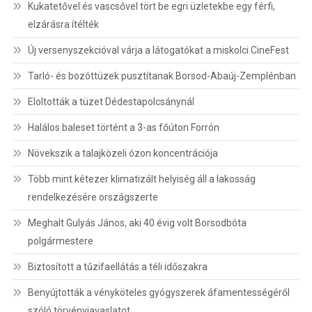
Kukatetővel és vascsővel tört be egri üzletekbe egy férfi,
elzárásra ítélték
Új versenyszekcióval várja a látogatókat a miskolci CineFest
Tarló- és bozóttüzek pusztítanak Borsod-Abaúj-Zemplénban
Eloltották a tüzet Dédestapolcsánynál
Halálos baleset történt a 3-as főúton Forrón
Növekszik a talajközeli ózon koncentrációja
Több mint kétezer klimatizált helyiség áll a lakosság
rendelkezésére országszerte
Meghalt Gulyás János, aki 40 évig volt Borsodbóta
polgármestere
Biztosított a tűzifaellátás a téli időszakra
Benyújtották a vényköteles gyógyszerek áfamentességéről
szóló törvényjavaslatot