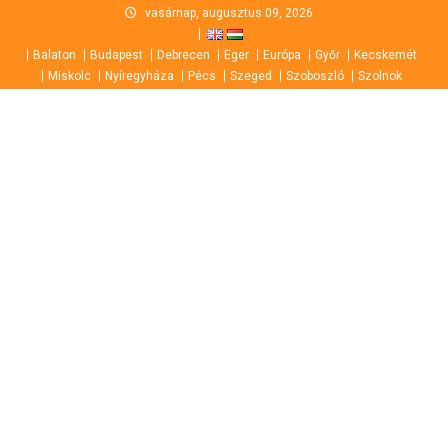
Skip
vasárnap, augusztus 09, 2026
to
Balaton
Budapest
Debrecen
Eger
Európa
Győr
Kecskemét
content
Miskolc
Nyíregyháza
Pécs
Szeged
Szoboszló
Szolnok