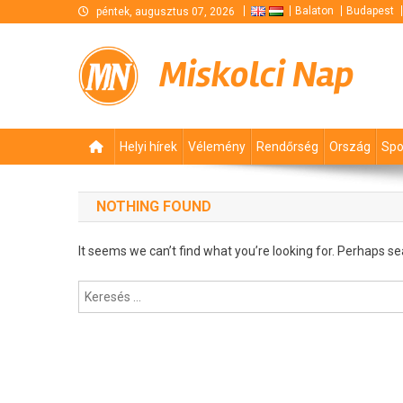
Skip
Balaton
Budapest
péntek, augusztus 07, 2026
to
content
Miskolci Nap
Helyi hírek
Vélemény
Rendőrség
Ország
Spo
NOTHING FOUND
It seems we can’t find what you’re looking for. Perhaps se
Keresés: