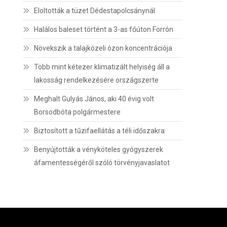
Eloltották a tüzet Dédestapolcsánynál
Halálos baleset történt a 3-as főúton Forrón
Növekszik a talajközeli ózon koncentrációja
Több mint kétezer klimatizált helyiség áll a
lakosság rendelkezésére országszerte
Meghalt Gulyás János, aki 40 évig volt
Borsodbóta polgármestere
Biztosított a tűzifaellátás a téli időszakra
Benyújtották a vényköteles gyógyszerek
áfamentességéről szóló törvényjavaslatot