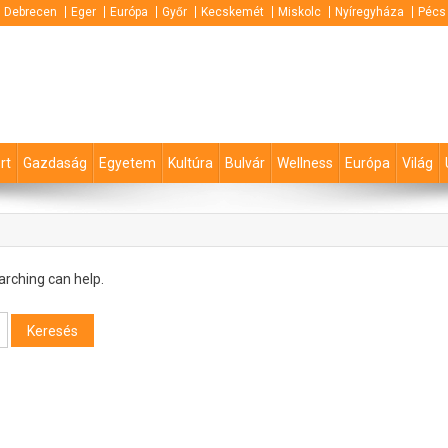
Debrecen
Eger
Európa
Győr
Kecskemét
Miskolc
Nyíregyháza
Pécs
rt
Gazdaság
Egyetem
Kultúra
Bulvár
Wellness
Európa
Világ
arching can help.