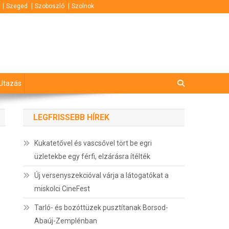
Szeged
Szoboszló
Szolnok
Utazás
LEGFRISSEBB HÍREK
Kukatetővel és vascsővel tört be egri
üzletekbe egy férfi, elzárásra ítélték
Új versenyszekcióval várja a látogatókat a
miskolci CineFest
Tarló- és bozóttüzek pusztítanak Borsod-
Abaúj-Zemplénban