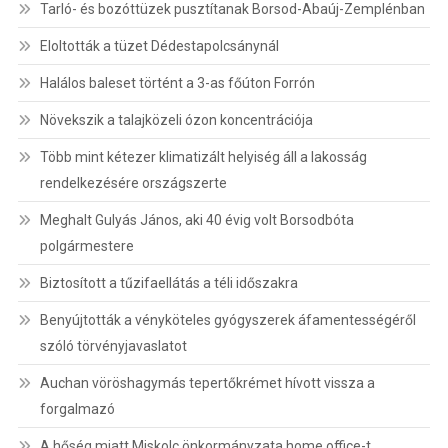
Tarló- és bozóttüzek pusztítanak Borsod-Abaúj-Zemplénban
Eloltották a tüzet Dédestapolcsánynál
Halálos baleset történt a 3-as főúton Forrón
Növekszik a talajközeli ózon koncentrációja
Több mint kétezer klimatizált helyiség áll a lakosság
rendelkezésére országszerte
Meghalt Gulyás János, aki 40 évig volt Borsodbóta
polgármestere
Biztosított a tűzifaellátás a téli időszakra
Benyújtották a vényköteles gyógyszerek áfamentességéről
szóló törvényjavaslatot
Auchan vöröshagymás tepertőkrémet hívott vissza a
forgalmazó
A hőség miatt Miskolc önkormányzata home office-t,