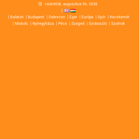
Skip
csütörtök, augusztus 06, 2026
to
Balaton
Budapest
Debrecen
Eger
Európa
Győr
Kecskemét
content
Miskolc
Nyíregyháza
Pécs
Szeged
Szoboszló
Szolnok