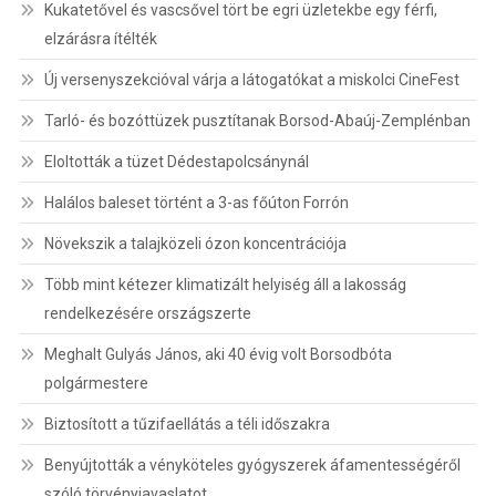
Kukatetővel és vascsővel tört be egri üzletekbe egy férfi,
elzárásra ítélték
Új versenyszekcióval várja a látogatókat a miskolci CineFest
Tarló- és bozóttüzek pusztítanak Borsod-Abaúj-Zemplénban
Eloltották a tüzet Dédestapolcsánynál
Halálos baleset történt a 3-as főúton Forrón
Növekszik a talajközeli ózon koncentrációja
Több mint kétezer klimatizált helyiség áll a lakosság
rendelkezésére országszerte
Meghalt Gulyás János, aki 40 évig volt Borsodbóta
polgármestere
Biztosított a tűzifaellátás a téli időszakra
Benyújtották a vényköteles gyógyszerek áfamentességéről
szóló törvényjavaslatot