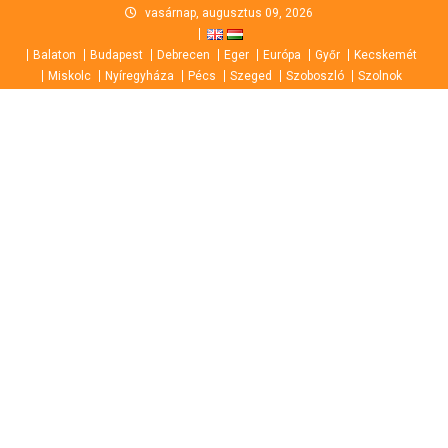
Skip
vasárnap, augusztus 09, 2026
to
Balaton
Budapest
Debrecen
Eger
Európa
Győr
Kecskemét
content
Miskolc
Nyíregyháza
Pécs
Szeged
Szoboszló
Szolnok