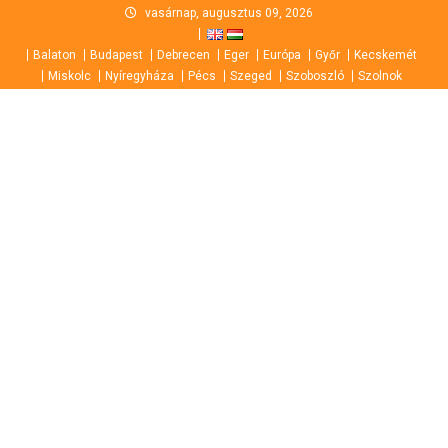
Skip
vasárnap, augusztus 09, 2026
to
Balaton
Budapest
Debrecen
Eger
Európa
Győr
Kecskemét
content
Miskolc
Nyíregyháza
Pécs
Szeged
Szoboszló
Szolnok