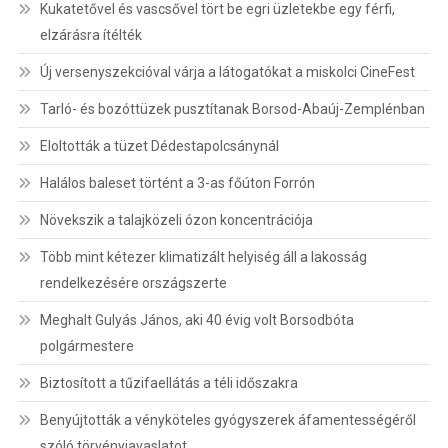
Kukatetővel és vascsővel tört be egri üzletekbe egy férfi,
elzárásra ítélték
Új versenyszekcióval várja a látogatókat a miskolci CineFest
Tarló- és bozóttüzek pusztítanak Borsod-Abaúj-Zemplénban
Eloltották a tüzet Dédestapolcsánynál
Halálos baleset történt a 3-as főúton Forrón
Növekszik a talajközeli ózon koncentrációja
Több mint kétezer klimatizált helyiség áll a lakosság
rendelkezésére országszerte
Meghalt Gulyás János, aki 40 évig volt Borsodbóta
polgármestere
Biztosított a tűzifaellátás a téli időszakra
Benyújtották a vényköteles gyógyszerek áfamentességéről
szóló törvényjavaslatot