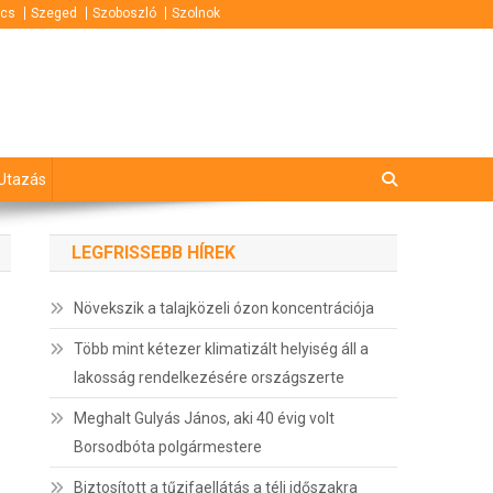
cs
Szeged
Szoboszló
Szolnok
Utazás
LEGFRISSEBB HÍREK
Növekszik a talajközeli ózon koncentrációja
Több mint kétezer klimatizált helyiség áll a
lakosság rendelkezésére országszerte
Meghalt Gulyás János, aki 40 évig volt
Borsodbóta polgármestere
Biztosított a tűzifaellátás a téli időszakra