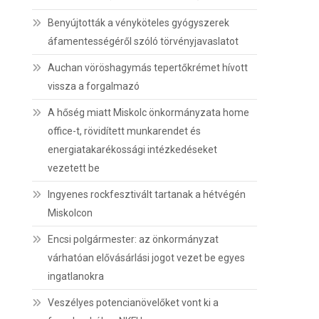
Benyújtották a vényköteles gyógyszerek
áfamentességéről szóló törvényjavaslatot
Auchan vöröshagymás tepertőkrémet hívott
vissza a forgalmazó
A hőség miatt Miskolc önkormányzata home
office-t, rövidített munkarendet és
energiatakarékossági intézkedéseket
vezetett be
Ingyenes rockfesztivált tartanak a hétvégén
Miskolcon
Encsi polgármester: az önkormányzat
várhatóan elővásárlási jogot vezet be egyes
ingatlanokra
Veszélyes potencianövelőket vont ki a