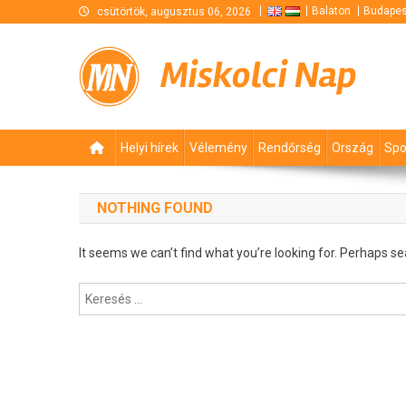
Skip
Balaton
Budapes
csütörtök, augusztus 06, 2026
to
content
Miskolci Nap
Helyi hírek
Vélemény
Rendőrség
Ország
Spo
NOTHING FOUND
It seems we can’t find what you’re looking for. Perhaps se
Keresés: