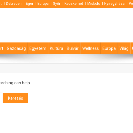
t
Debrecen
Eger
Európa
Győr
Kecskemét
Miskolc
Nyíregyháza
Pé
rt
Gazdaság
Egyetem
Kultúra
Bulvár
Wellness
Európa
Világ
arching can help.