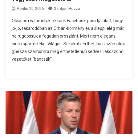
A
Április 15, 2026
Szóljon Hozzá
Kedves
Olvasom valamelyik cikkünk Facebook-posztja alatt, hogy
Fidesz-
jó-jó, takarodóban az Orbán-kormány és a slepp, elég már,
Szavazók!
ne rugdossuk a fogatlan oroszlánt. Mert nem elegáns,
Légyszi,
nincs sportértéke. Világos. Sokakat sérthet, ha a számukra
Ne
Vegyétek
(persze számomra meg érthetetlenül) kedves, leköszönő
Magatokra!
vezetőket “báncsák”.
Bejegyzéshez