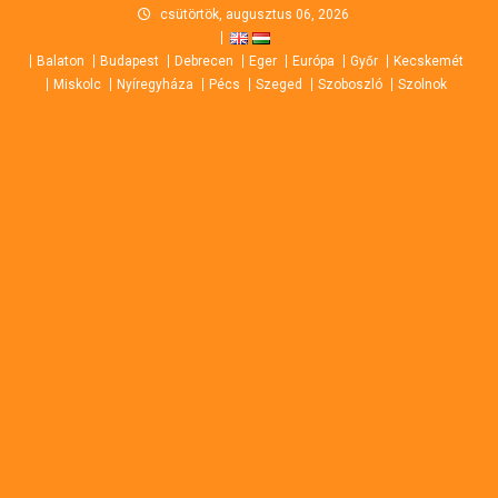
Skip
csütörtök, augusztus 06, 2026
to
Balaton
Budapest
Debrecen
Eger
Európa
Győr
Kecskemét
content
Miskolc
Nyíregyháza
Pécs
Szeged
Szoboszló
Szolnok