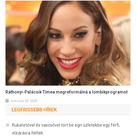
Ráthonyi-Palácsik Tímea megreformálná a lombikprogramot
március 29, 2025
LEGFRISSEBB HÍREK
Kukatetővel és vascsővel tört be egri üzletekbe egy férfi,
elzárásra ítélték