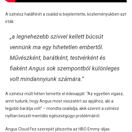
A színész halálhírét a család is bejelentette, közleményükben azt
írták:
„a legnehezebb szívvel kellett búcsút
vennünk ma egy hihetetlen embertől.
Művészként, barátként, testvérként és
fiaként Angus sok szempontból különleges
volt mindannyiunk számára.”
A színész múlt héten temette el édesapját. “Az egyetlen vigasz,
amit tudunk, hogy Angus most visszatért az apjához, aki a
legjobb barátja volt” – mondta családja, akik szerint a színész
nyíltan beszél mentális egészségügyi problémáiról.
Angus Cloud Fez szerepét játszotta az HBO Emmy-díjas