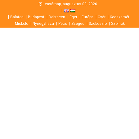
Skip
vasárnap, augusztus 09, 2026
to
Balaton
Budapest
Debrecen
Eger
Európa
Győr
Kecskemét
content
Miskolc
Nyíregyháza
Pécs
Szeged
Szoboszló
Szolnok