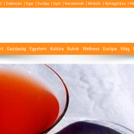
t
Debrecen
Eger
Európa
Győr
Kecskemét
Miskolc
Nyíregyháza
Pé
rt
Gazdaság
Egyetem
Kultúra
Bulvár
Wellness
Európa
Világ