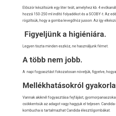
Először készítsünk egy liter teát, amelyhez kb. 4 evőkan
hozzá 150-250 ml indító folyadékot és a SCOBY-t. Az edé
rögzítsük, hogy a gomba levegőhöz jusson. Az így elkés
Figyeljünk a higiéniára.
Legyen tiszta minden eszköz, ne használjunk fémet.
A több nem jobb.
A napi fogyasztást fokozatosan növeljük, figyelve, hogya
Mellékhatásokról gyakorla
Vannak akiknél fogyasztása fejfájást, gyomorpanaszoka
csökkentsük az adagot vagy hagyjuk el teljesen. Candida
kombucha is tartalmazhat Candida élesztőgombákat.