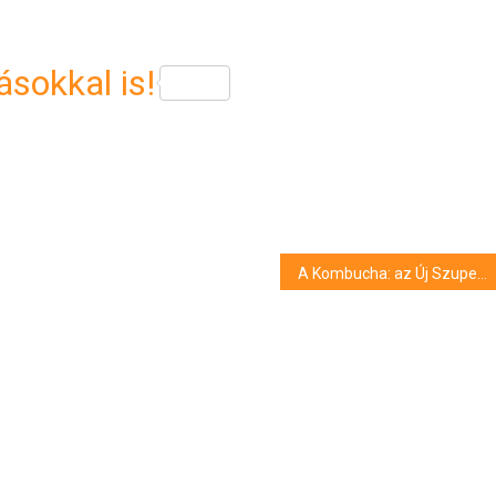
sokkal is!
A Kombucha: az Új Szuperélelmiszer, Amit Otthon is Elkészíthetünk