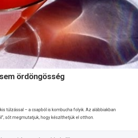
g sem ördöngösség
 kis túlzással – a csapból is kombucha folyik. Az alábbiakban
ről”, sőt megmutatjuk, hogy készíthetjük el otthon.