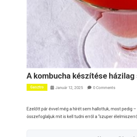
A kombucha készítése házila
Gasztro
Január 12, 2025
0 Comments
Ezelőtt pár évvel még a hírét sem hallottuk, most pedig –
összefoglaljuk mit is kell tudni erről a “szuper élelmiszer