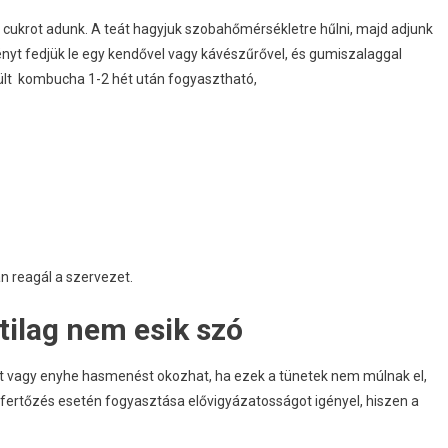
ál cukrot adunk. A teát hagyjuk szobahőmérsékletre hűlni, majd adjunk
nyt fedjük le egy kendővel vagy kávészűrővel, és gumiszalaggal
zült kombucha 1-2 hét után fogyasztható,
n reagál a szervezet.
tilag nem esik szó
t vagy enyhe hasmenést okozhat, ha ezek a tünetek nem múlnak el,
-fertőzés esetén fogyasztása elővigyázatosságot igényel, hiszen a