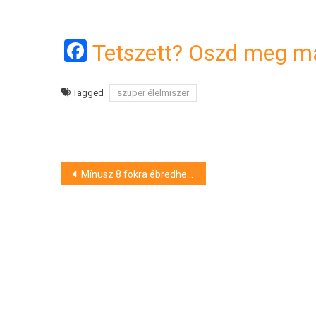
Facebook
Tetszett? Oszd meg má
Tagged
szuper élelmiszer
Bejegyzés
Mínusz 8 fokra ébredhetünk a jövő héten
navigáció