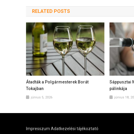
RELATED POSTS
Átadták a Polgármesterek Borát
Sáppusztai 
Tokajban
pálinkája
június 5, 2026
június 18, 2
Impresszum
Adatkezelési tájékoztató