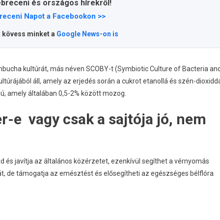
ebreceni és országos hírekről!
receni Napot a Facebookon >>
t kövess minket a
Google News-on is
bucha kultúrát, más néven SCOBY-t (Symbiotic Culture of Bacteria an
túrájából áll, amely az erjedés során a cukrot etanollá és szén-dioxidd
mú, amely általában 0,5-2% között mozog.
r-e vagy csak a sajtója jó, nem
és javítja az általános közérzetet, ezenkívül segíthet a vérnyomás
, de támogatja az emésztést és elősegítheti az egészséges bélflóra