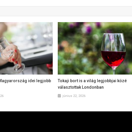
Magyarország idei legjobb
Tokaji bort is a világ legjobbjai közé
választottak Londonban
026
június 22, 2026