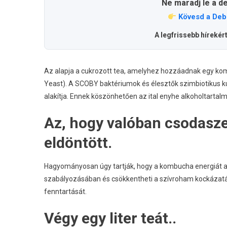
Ne maradj le a d
Kövesd a Deb
A legfrissebb hírekér
Az alapja a cukrozott tea, amelyhez hozzáadnak egy kom
Yeast). A SCOBY baktériumok és élesztők szimbiotikus kul
alakítja. Ennek köszönhetően az ital enyhe alkoholtartal
Az, hogy valóban csodasze
eldöntött.
Hagyományosan úgy tartják, hogy a kombucha energiát ad 
szabályozásában és csökkentheti a szívroham kockázatát
fenntartását.
Végy egy liter teát..