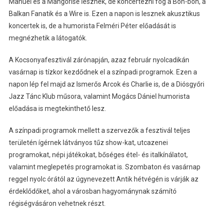
Manuel és a Mangorise lesznek, de koncertezni fog a Bon-bon, a
Balkan Fanatik és a Wire is. Ezen a napon is lesznek akusztikus
koncertek is, de a humorista Felméri Péter előadását is
megnézhetik a látogatók.
A Kocsonyafesztivál zárónapján, azaz február nyolcadikán
vasárnap is tízkor kezdődnek el a színpadi programok. Ezen a
napon lép fel majd az Ismerős Arcok és Charlie is, de a Diósgyőri
Jazz Tánc Klub műsora, valamint Mogács Dániel humorista
előadása is megtekinthető lesz.
A színpadi programok mellett a szervezők a fesztivál teljes
területén ígérnek látványos tűz show-kat, utcazenei
programokat, népi játékokat, bőséges étel- és italkínálatot,
valamint meglepetés programokat is. Szombaton és vasárnap
reggel nyolc órától az úgynevezett Antik hétvégén is várják az
érdeklődőket, ahol a városban hagyománynak számító
régiségvásáron vehetnek részt.