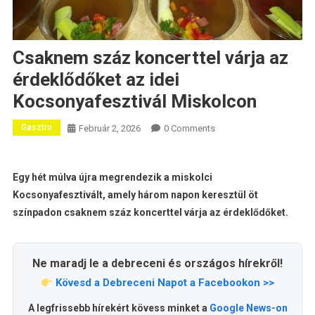
Csaknem száz koncerttel várja az
érdeklődőket az idei
Kocsonyafesztivál Miskolcon
Gasztro
Február 2, 2026
0 Comments
Egy hét múlva újra megrendezik a miskolci
Kocsonyafesztivált, amely három napon keresztül öt
színpadon csaknem száz koncerttel várja az érdeklődőket.
Ne maradj le a debreceni és országos hírekről!
Kövesd a Debreceni Napot a Facebookon >>
A legfrissebb hírekért kövess minket a
Google News-on