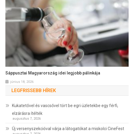
Sáppusztai Magyarország idei legjobb pálinkája
június 18, 2026
LEGFRISSEBB HÍREK
Kukatetővel és vascsővel tört be egri üzletekbe egy férfi,
elzárásra ítélték
augusztus 7, 2026
Új versenyszekcióval várja a látogatókat a miskolci CineFest
augusztus 7, 2026