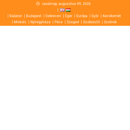
Skip
vasárnap, augusztus 09, 2026
to
Balaton
Budapest
Debrecen
Eger
Európa
Győr
Kecskemét
content
Miskolc
Nyíregyháza
Pécs
Szeged
Szoboszló
Szolnok