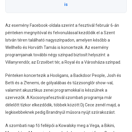
is
Az esemény Facebook-oldala szerint a fesztivál február 6-án
pénteken megnyitóval és felvonulással kezdődik el a Szent
István téren található nagyszínpadon, amelyen később a
Wellhello és Horváth Tamás is koncertezik. Az esemény
programjainak további négy színpad biztosít helyszínt: a
Villanyrendőr, az Erzsébet tér, a Royal és a Városháza színpad.
Pénteken koncertezik a Hooligans, a Backdoor People, Josh és
Betti és a Z!enemi, de gólyalábas és tűzzsonglőr show-val,
valamint akusztikus zenei programokkal is készülnek a
szervezők. A Kocsonyafesztivál szombati programja már
délelőtt tízkor elkezdődik, többek között Dj Cece zenél majd, a
legkisebbeknek pedig Brandnyúl műsora nyújt szórakozást.
A szombati nap fő fellépői a Kowalsky meg a Vega, a Bikini,