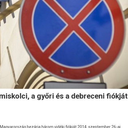
iskolci, a győri és a debreceni fiókját
i Magyarország bezárja három vidéki fiókját 2014. szeptember 26-ai