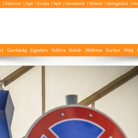
t
Debrecen
Eger
Európa
Győr
Kecskemét
Miskolc
Nyíregyháza
Pé
rt
Gazdaság
Egyetem
Kultúra
Bulvár
Wellness
Európa
Világ