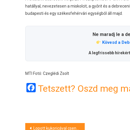
hatállyal, nevezetesen a miskolcit, a győrit és a debrecen
budapesti és egy székesfehérvári egységből áll majd.
Ne maradj le a d
Kövesd a Deb
A legfrissebb hírekér
MTI Fotó: Czeglédi Zsolt
Facebook
Tetszett? Oszd meg má
Bejegyzés
Lopott kukoricával csencseltek – enyhébb ítéletet kapnak