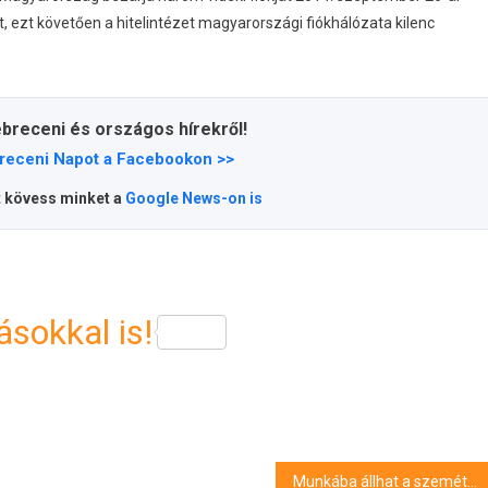
it, ezt követően a hitelintézet magyarországi fiókhálózata kilenc
ebreceni és országos hírekről!
receni Napot a Facebookon >>
t kövess minket a
Google News-on is
sokkal is!
Munkába állhat a szemétszállító autó