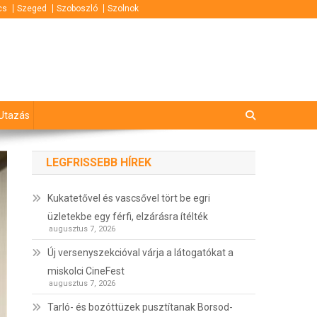
cs
Szeged
Szoboszló
Szolnok
Utazás
LEGFRISSEBB HÍREK
Kukatetővel és vascsővel tört be egri
üzletekbe egy férfi, elzárásra ítélték
augusztus 7, 2026
Új versenyszekcióval várja a látogatókat a
miskolci CineFest
augusztus 7, 2026
Tarló- és bozóttüzek pusztítanak Borsod-