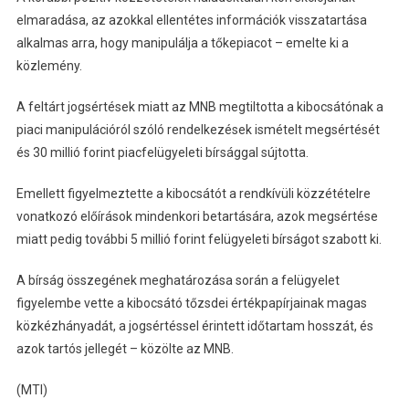
elmaradása, az azokkal ellentétes információk visszatartása
alkalmas arra, hogy manipulálja a tőkepiacot – emelte ki a
közlemény.
A feltárt jogsértések miatt az MNB megtiltotta a kibocsátónak a
piaci manipulációról szóló rendelkezések ismételt megsértését
és 30 millió forint piacfelügyeleti bírsággal sújtotta.
Emellett figyelmeztette a kibocsátót a rendkívüli közzétételre
vonatkozó előírások mindenkori betartására, azok megsértése
miatt pedig további 5 millió forint felügyeleti bírságot szabott ki.
A bírság összegének meghatározása során a felügyelet
figyelembe vette a kibocsátó tőzsdei értékpapírjainak magas
közkézhányadát, a jogsértéssel érintett időtartam hosszát, és
azok tartós jellegét – közölte az MNB.
(MTI)