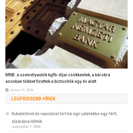
MNB: a személyautók kgfb-díjai csökkentek, a károkra
azonban többet fizettek a biztosítók egy év alatt
június 19, 2026
LEGFRISSEBB HÍREK
Kukatetővel és vascsővel tört be egri üzletekbe egy férfi,
elzárásra ítélték
augusztus 7, 2026