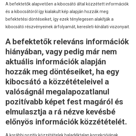
A befektetők alapvetően a kibocsátó által közzétett információk
és a kibocsátóról így kialakult kép alapján hozzák meg
befektetési döntéseiket, így ezek ténylegesen alakítják a
kibocsátó részvényeinek árfolyamát, keresleti-kínálati viszonyait.
A befektetők releváns információk
hiányában, vagy pedig már nem
aktuális információk alapján
hozzák meg döntéseiket, ha egy
kibocsátó a közzétételeivel a
valóságnál megalapozatlanul
pozitívabb képet fest magáról és
elmulasztja a rá nézve kevésbé
előnyös információk közzétételét.
A korábbi pozitív közzétételek haladéktalan korrekciójának