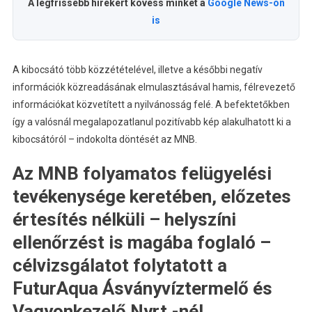
A legfrissebb hírekért kövess minket a
Google News-on
is
A kibocsátó több közzétételével, illetve a későbbi negatív
információk közreadásának elmulasztásával hamis, félrevezető
információkat közvetített a nyilvánosság felé. A befektetőkben
így a valósnál megalapozatlanul pozitívabb kép alakulhatott ki a
kibocsátóról – indokolta döntését az MNB.
Az MNB folyamatos felügyelési
tevékenysége keretében, előzetes
értesítés nélküli – helyszíni
ellenőrzést is magába foglaló –
célvizsgálatot folytatott a
FuturAqua Ásványvíztermelő és
Vagyonkezelő Nyrt.-nél