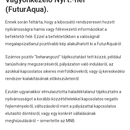
(FuturAqua).
Ennek során feltárta, hogy a kibocsátó rendszeresen hozott
nyilvánosságra hamis vagy félrevezető információkat a
befektetői felé. Ezzel a befektetőkben a valóságnál
megalapozatlanul pozitívabb kép alakulhatott ki a FuturAquáról.
Számos pozitív “
beharangozó
” tájékoztatást tett közzé, például
tanúsítvány megszerzéséről, pályázaton való indulásról, az
azokkal kapcsolatos sikeres mérföldkövekről, vagy új kereskedési
rendszer kialakításának előkészületeiről.
Ezután ugyanakkor elmulasztotta haladéktalanul tájékoztatni a
nyilvánosságot a korábbi közzétételekkel kapcsolatos negatív
fejleményekről, változásokról mint a pályázattal kapcsolatos
elutasító döntésről, vagy egy konkrét vállalásának
meghiúsulásáról – ismertette az MNB.