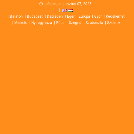
Skip
péntek, augusztus 07, 2026
to
Balaton
Budapest
Debrecen
Eger
Európa
Győr
Kecskemét
content
Miskolc
Nyíregyháza
Pécs
Szeged
Szoboszló
Szolnok