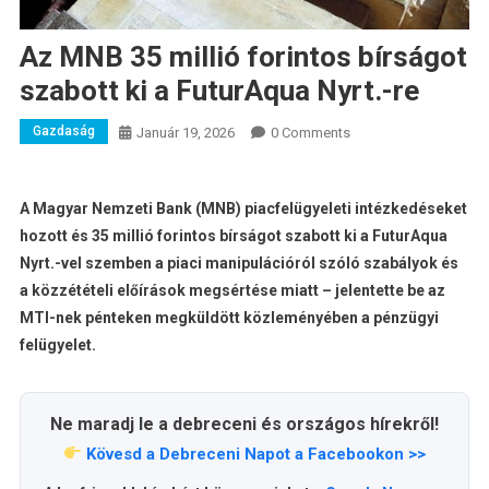
Az MNB 35 millió forintos bírságot
szabott ki a FuturAqua Nyrt.-re
Gazdaság
Január 19, 2026
0 Comments
A Magyar Nemzeti Bank (MNB) piacfelügyeleti intézkedéseket
hozott és 35 millió forintos bírságot szabott ki a FuturAqua
Nyrt.-vel szemben a piaci manipulációról szóló szabályok és
a közzétételi előírások megsértése miatt – jelentette be az
MTI-nek pénteken megküldött közleményében a pénzügyi
felügyelet.
Ne maradj le a debreceni és országos hírekről!
Kövesd a Debreceni Napot a Facebookon >>