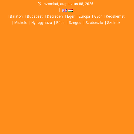
Skip
szombat, augusztus 08, 2026
to
Balaton
Budapest
Debrecen
Eger
Európa
Győr
Kecskemét
content
Miskolc
Nyíregyháza
Pécs
Szeged
Szoboszló
Szolnok