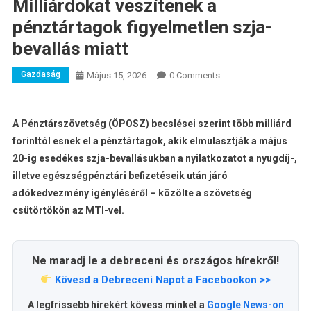
Milliárdokat veszítenek a
pénztártagok figyelmetlen szja-
bevallás miatt
Gazdaság
Május 15, 2026
0 Comments
A Pénztárszövetség (ÖPOSZ) becslései szerint több milliárd
forinttól esnek el a pénztártagok, akik elmulasztják a május
20-ig esedékes szja-bevallásukban a nyilatkozatot a nyugdíj-,
illetve egészségpénztári befizetéseik után járó
adókedvezmény igényléséről – közölte a szövetség
csütörtökön az MTI-vel.
Ne maradj le a debreceni és országos hírekről!
Kövesd a Debreceni Napot a Facebookon >>
A legfrissebb hírekért kövess minket a
Google News-on