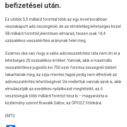
befizetései után.
Ez utóbbi 5,5 milliárd forinttal több az egy évvel korábban
visszakapott adó összegénél, de az elméletileg lehetséges közel
58 milliárd forinttól jelentősen elmarad, hiszen csak 14,4
százalékos visszatérítési aránynak felel meg.
Számos oka van, hogy a valós adóvisszatérítési ráta nem éri el a
lehetséges 20 százalékos értéket. Vannak, akik a maximális
visszatérítésre jogosító évi 750 ezer forintos összegnél többet
takarítanak meg, az szja-mentes tagok pedig nem élhetnek az
adóvisszatérítés lehetőségével. De mellettük vannak azok is, akik
elmulasztják az esedékes nyilatkozat megtételét, az ő
veszteségük több milliárd forintot tesz ki – magyarázta a
közlemény szerint Kravalik Gábor, az ÖPOSZ főtitkára.
(MTI)