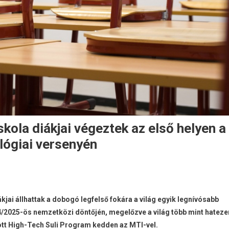
kola diákjai végeztek az első helyen a
lógiai versenyén
ogkeresztúri
lános
kjai állhattak a dobogó legfelső fokára a világ egyik legnívósabb
la
2025-ös nemzetközi döntőjén, megelőzve a világ több mint hateze
ai
ott High-Tech Suli Program kedden az MTI-vel.