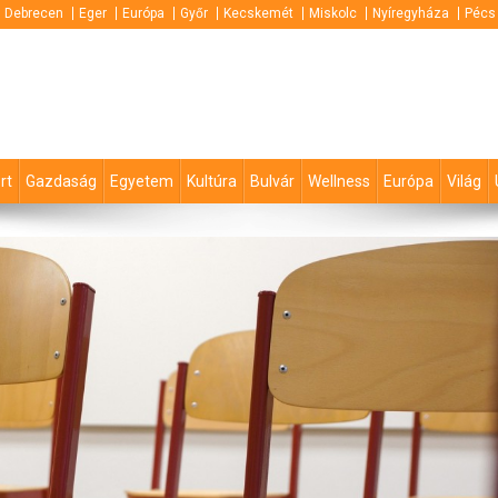
Debrecen
Eger
Európa
Győr
Kecskemét
Miskolc
Nyíregyháza
Pécs
rt
Gazdaság
Egyetem
Kultúra
Bulvár
Wellness
Európa
Világ