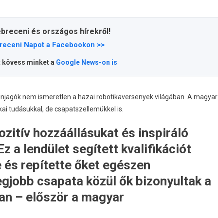
ztek
ebreceni és országos hírekről!
en
receni Napot a Facebookon >>
t kövess minket a
Google News-on is
k
ívósabb
nológiai
Ninjagók nem ismeretlen a hazai robotikaversenyek világában. A magyar
enyén
ai tudásukkal, de csapatszellemükkel is.
gyzéshez
ozitív hozzáállásukat és inspiráló
 a lendület segített kvalifikációt
 és repítette őket egészen
egjobb csapata közül ők bizonyultak a
ban – először a magyar