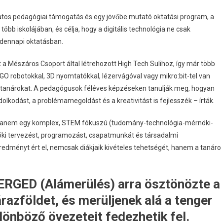
datos pedagógiai támogatás és egy jövőbe mutató oktatási program, a
öbb iskolájában, és célja, hogy a digitális technológia ne csak
ndennapi oktatásban.
 a Mészáros Csoport által létrehozott High Tech Sulihoz, így már több
 robotokkal, 3D nyomtatókkal, lézervágóval vagy mikro:bit-tel van
a tanárokat. A pedagógusok féléves képzéseken tanulják meg, hogyan
olkodást, a problémamegoldást és a kreativitást is fejlesszék – írták.
 hanem egy komplex, STEM fókuszú (tudomány-technológia-mérnöki-
ki tervezést, programozást, csapatmunkát és társadalmi
eredményt ért el, nemcsak diákjaik kivételes tehetségét, hanem a tanár
ERGED (Alámerülés) arra ösztönözte a
árazföldet, és merüljenek alá a tenger
ülönböző övezeteit fedezhetik fel.