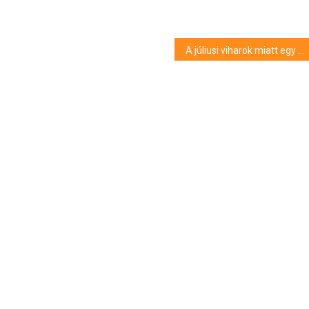
A júliusi viharok miatt egy hét alatt másfél hónapnyi kárbejelentés érkezett