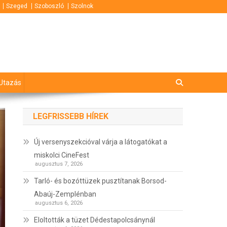
Szeged
Szoboszló
Szolnok
Utazás
LEGFRISSEBB HÍREK
Új versenyszekcióval várja a látogatókat a
miskolci CineFest
augusztus 7, 2026
Tarló- és bozóttüzek pusztítanak Borsod-
Abaúj-Zemplénban
augusztus 6, 2026
Eloltották a tüzet Dédestapolcsánynál