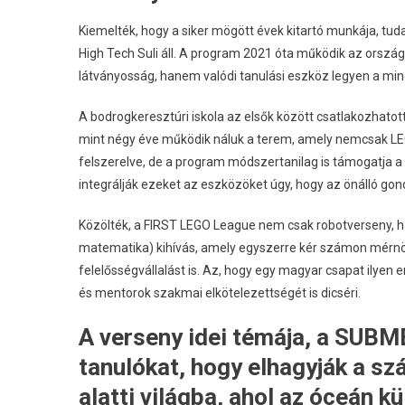
Kiemelték, hogy a siker mögött évek kitartó munkája, tu
High Tech Suli áll. A program 2021 óta működik az ország t
látványosság, hanem valódi tanulási eszköz legyen a mi
A bodrogkeresztúri iskola az elsők között csatlakozhatott
mint négy éve működik náluk a terem, amely nemcsak LEGO
felszerelve, de a program módszertanilag is támogatja 
integrálják ezeket az eszközöket úgy, hogy az önálló gond
Közölték, a FIRST LEGO League nem csak robotverseny,
matematika) kihívás, amely egyszerre kér számon mérnö
felelősségvállalást is. Az, hogy egy magyar csapat ilyen 
és mentorok szakmai elkötelezettségét is dicséri.
A verseny idei témája, a SUBM
tanulókat, hogy elhagyják a sz
alatti világba, ahol az óceán k