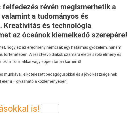
s felfedezés révén megismerhetik a
, valamint a tudományos és
 Kreativitás és technológia
elmet az óceánok kiemelkedő szerepére!
gyelmet, hogy ez az eredmény nemcsak egy hatalmas győzelem, hanem
zás történetében. A résztvevő diákok számára életre szóló élmény és
ki, informatikai vagy éppen tanári karrierről.
etes munkával, elkötelezett pedagógusokkal és a jövő készségeinek
ert elérni – olvasható a közleményében.
sokkal is!