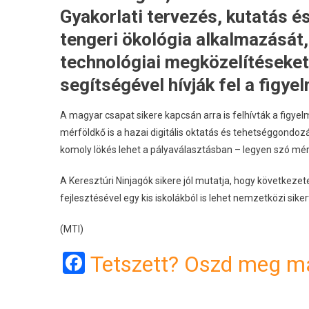
Gyakorlati tervezés, kutatás é
tengeri ökológia alkalmazását
technológiai megközelítéseket.
segítségével hívják fel a figy
A magyar csapat sikere kapcsán arra is felhívták a fi
mérföldkő is a hazai digitális oktatás és tehetséggondo
komoly lökés lehet a pályaválasztásban – legyen szó mérnö
A Keresztúri Ninjagók sikere jól mutatja, hogy következ
fejlesztésével egy kis iskolákból is lehet nemzetközi sik
(MTI)
Facebook
Tetszett? Oszd meg má