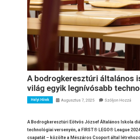
A bodrogkeresztúri általános is
világ egyik legnívósabb techno
Helyi Hírek
A
Augusztus 7, 2025
Szóljon Hozzá
A
Bodr
Álta
A Bodrogkeresztúri Eötvös József Általános Iskola diá
Isko
technológiai versenyén, a FIRST® LEGO® League 2024/
Diákj
csapatát – közölte a Mészáros Csoport által létrehoz