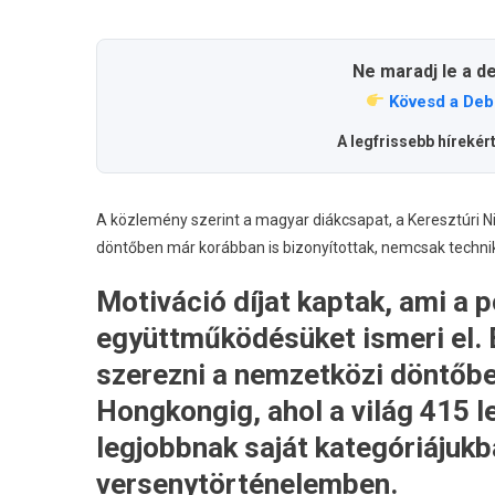
Vége
Az
Első
Ne maradj le a d
Hely
Kövesd a Deb
A
Világ
A legfrissebb hírekér
Egyi
Legn
Tech
A közlemény szerint a magyar diákcsapat, a Keresztúri 
Vers
döntőben már korábban is bizonyítottak, nemcsak technik
Beje
Motiváció díjat kaptak, ami a p
együttműködésüket ismeri el. Ez
szerezni a nemzetközi döntőbe
Hongkongig, ahol a világ 415 l
legjobbnak saját kategóriájuk
versenytörténelemben.