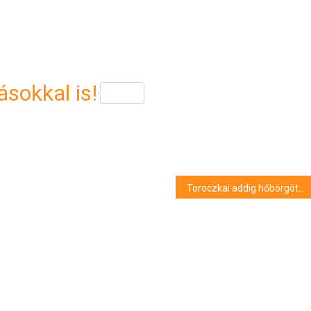
sokkal is!
Toroczkai addig hőbörgött, míg Magyar Péter kinevezte a végrehajtói visszaéléseket vizsgáló bizottság élére