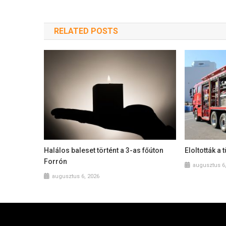
RELATED POSTS
Halálos baleset történt a 3-as főúton
Eloltották a
Forrón
augusztus 6
augusztus 6, 2026