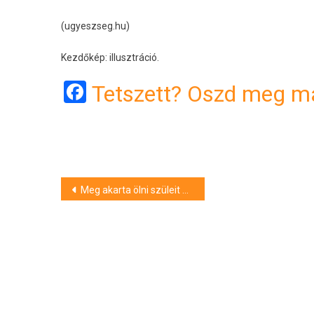
(ugyeszseg.hu)
Kezdőkép: illusztráció.
Facebook
Tetszett? Oszd meg má
Bejegyzés
Meg akarta ölni szüleit egy fiatalkorú Gönyűn, vádat emelt az ügyészség
navigáció