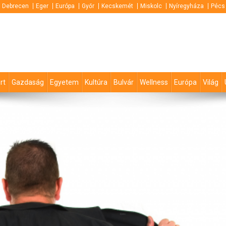
Debrecen
Eger
Európa
Győr
Kecskemét
Miskolc
Nyíregyháza
Pécs
rt
Gazdaság
Egyetem
Kultúra
Bulvár
Wellness
Európa
Világ