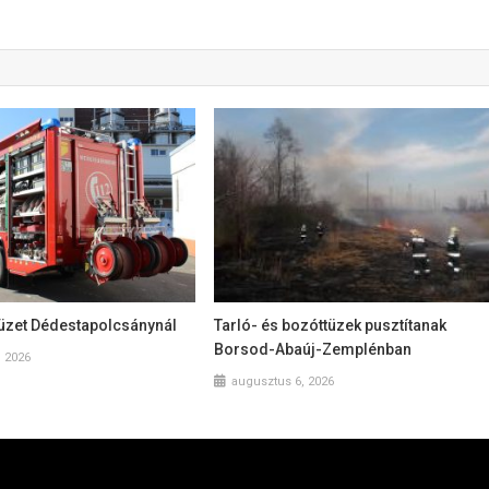
 tüzet Dédestapolcsánynál
Tarló- és bozóttüzek pusztítanak
Borsod-Abaúj-Zemplénban
, 2026
augusztus 6, 2026