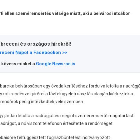
fi ellen szeméremsértés vétsége miatt, aki a belvárosi utcákon
ebreceni és országos hírekről!
receni Napot a Facebookon >>
t kövess minket a
Google News-on is
ncbarcika belvárosában egy óvoda kerítéséhez fordulva letolta a nadrágjá
ti rendészet járőrei a távfelügyeleti riasztás alapján kiérkeztek a
 rendőrök pedig intézkedtek vele szemben.
gy járdán letolta a nadrágját és megint szeméremsértő magatartást
 nadrágot, a nő viszont telefonon értesítette a rendőrséget.
óbaidőre felfüggesztett fogházbüntetést indítványozott.