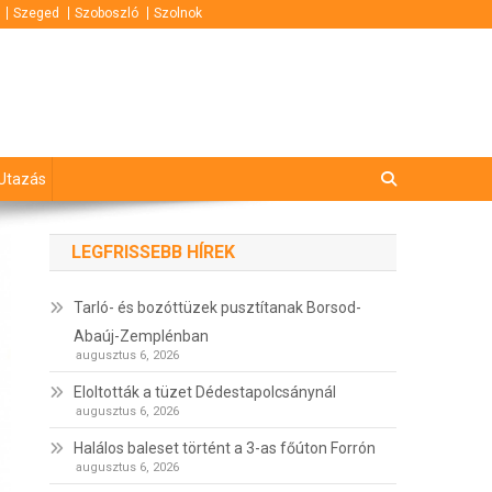
Szeged
Szoboszló
Szolnok
Utazás
LEGFRISSEBB HÍREK
Tarló- és bozóttüzek pusztítanak Borsod-
Abaúj-Zemplénban
augusztus 6, 2026
Eloltották a tüzet Dédestapolcsánynál
augusztus 6, 2026
Halálos baleset történt a 3-as főúton Forrón
augusztus 6, 2026