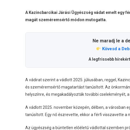
A Kazincbarcikai Járási Ügyészség vádat emelt egy fér
magát szeméremsértő módon mutogatta.
Ne maradj le a d
Kövesd a Deb
A legfrissebb hírekér
A vádirat szerint a vádlott 2025. júliusában, reggel, Kazi
és szeméremsértő magatartást tanúsított. Az önkormányza
helyszínre, és megakadályozták további cselekményét, a
A vádlott 2025. november közepén, délben, a városban e
tanúsított. Egy nő észrevette, ekkor a férfi visszavette a
Az ügyészség a büntetlen előéletű vádlottal szemben pr