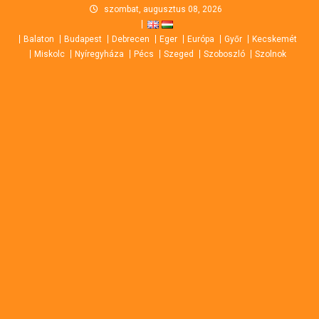
Skip
szombat, augusztus 08, 2026
to
Balaton
Budapest
Debrecen
Eger
Európa
Győr
Kecskemét
content
Miskolc
Nyíregyháza
Pécs
Szeged
Szoboszló
Szolnok