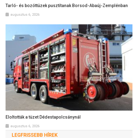
Tarló- és bozóttüzek pusztítanak Borsod-Abaúj-Zemplénban
augusztus 6, 2026
Eloltották a tüzet Dédestapolcsánynál
augusztus 6, 2026
LEGFRISSEBB HÍREK