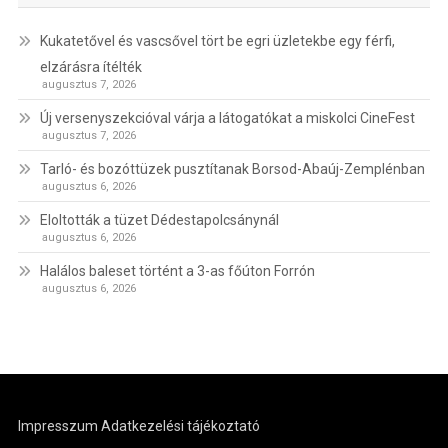
Kukatetővel és vascsővel tört be egri üzletekbe egy férfi,
elzárásra ítélték
augusztus 7, 2026
Új versenyszekcióval várja a látogatókat a miskolci CineFest
augusztus 7, 2026
Tarló- és bozóttüzek pusztítanak Borsod-Abaúj-Zemplénban
augusztus 6, 2026
Eloltották a tüzet Dédestapolcsánynál
augusztus 6, 2026
Halálos baleset történt a 3-as főúton Forrón
augusztus 6, 2026
Impresszum
Adatkezelési tájékoztató