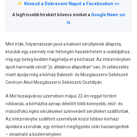
Kövesd a Debreceni Napot a Facebookon >>
A legfrissebb hírekért kövess minket a
Google News-on
is
Mint írták, folyamatosan javul a baleset sérültjeinek állapota,
közülük egy személy már hétvégén hazatérhetett a családjához,
míg egy beteg kedden hagyhatja el a kórházat. Az intézményben
ápolt harmadik sérült “
jó, általános állapotban”
van, őt sebkezelés
miatt ápolja még a kórház Baleseti- és Mozgásszervi Sebészeti
Centrum Akut Mozgásszervi Sebészeti Osztályán.
A Mol tiszaújvárosi üzemében május 22-én reggel történt
robbanás, a kórházba aznap délelőtt több könnyebb, első- és
másodfokú égési sérüléseket szenvedett sérülteket szállítottak.
Az intézménybe szállított személyek közül többen kórházi
ápolásra szorultak, egy embert megfigyelés után hazaengedtek
– olvasható a közleményben.