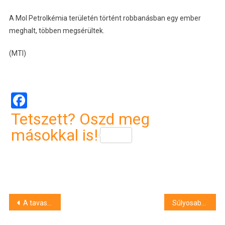
A Mol Petrolkémia területén történt robbanásban egy ember
meghalt, többen megsérültek.
(MTI)
Facebook
Tetszett? Oszd meg
másokkal is!
Bejegyzés
A tavaszi vetéssel az ország nagy részén végeztek május közepére
Súlyosabb büntetést indítványoz a 2022-es mecsekaljai tűz okozójának ügyében a vádhatóság
navigáció