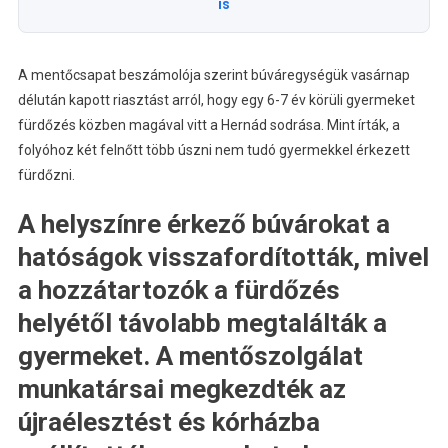
is
A mentőcsapat beszámolója szerint búváregységük vasárnap
délután kapott riasztást arról, hogy egy 6-7 év körüli gyermeket
fürdőzés közben magával vitt a Hernád sodrása. Mint írták, a
folyóhoz két felnőtt több úszni nem tudó gyermekkel érkezett
fürdőzni.
A helyszínre érkező búvárokat a
hatóságok visszafordították, mivel
a hozzátartozók a fürdőzés
helyétől távolabb megtalálták a
gyermeket. A mentőszolgálat
munkatársai megkezdték az
újraélesztést és kórházba