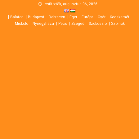
Skip
csütörtök, augusztus 06, 2026
to
Balaton
Budapest
Debrecen
Eger
Európa
Győr
Kecskemét
content
Miskolc
Nyíregyháza
Pécs
Szeged
Szoboszló
Szolnok